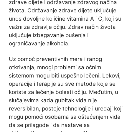
zdrave dijete i održavanje zdravog načina
života. Održavanje zdrave dijete uključuje
unos dovoljne količine vitamina A i C, koji su
važni za zdravlje očiju. Zdrav način života
uključuje izbegavanje pušenja i
ograničavanje alkohola.
Uz pomoć preventivnih mera i ranog
otkrivanja, mnogi problemi sa očnim
sistemom mogu biti uspešno lečeni. Lekovi,
operacije i terapije su sve metode koje se
koriste za lečenje bolesti očiju. Međutim, u
slučajevima kada gubitak vida nije
reversibilan, postoje tehnologije i uređaji koji
mogu pomoći osobama sa oštećenjem vida
da se prilagode i da nastave sa