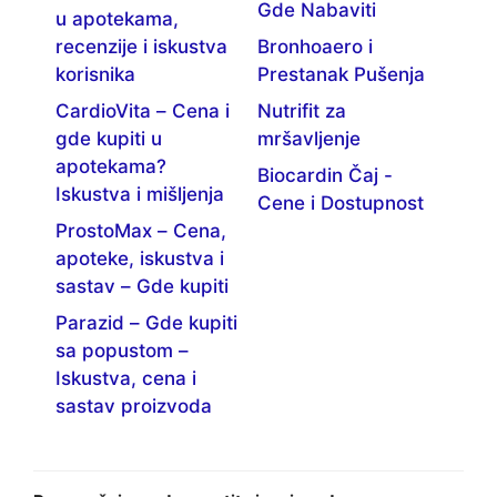
Gde Nabaviti
u apotekama,
recenzije i iskustva
Bronhoaero i
korisnika
Prestanak Pušenja
CardioVita – Cena i
Nutrifit za
gde kupiti u
mršavljenje
apotekama?
Biocardin Čaj -
Iskustva i mišljenja
Cene i Dostupnost
ProstoMax – Cena,
apoteke, iskustva i
sastav – Gde kupiti
Parazid – Gde kupiti
sa popustom –
Iskustva, cena i
sastav proizvoda