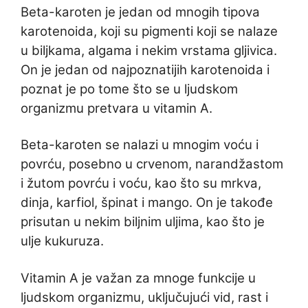
Beta-karoten je jedan od mnogih tipova
karotenoida, koji su pigmenti koji se nalaze
u biljkama, algama i nekim vrstama gljivica.
On je jedan od najpoznatijih karotenoida i
poznat je po tome što se u ljudskom
organizmu pretvara u vitamin A.
Beta-karoten se nalazi u mnogim voću i
povrću, posebno u crvenom, narandžastom
i žutom povrću i voću, kao što su mrkva,
dinja, karfiol, špinat i mango. On je takođe
prisutan u nekim biljnim uljima, kao što je
ulje kukuruza.
Vitamin A je važan za mnoge funkcije u
ljudskom organizmu, uključujući vid, rast i