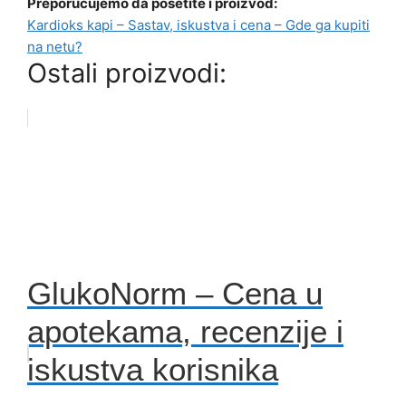
Preporučujemo da posetite i proizvod:
Kardioks kapi – Sastav, iskustva i cena – Gde ga kupiti
na netu?
Ostali proizvodi:
GlukoNorm – Cena u
apotekama, recenzije i
iskustva korisnika