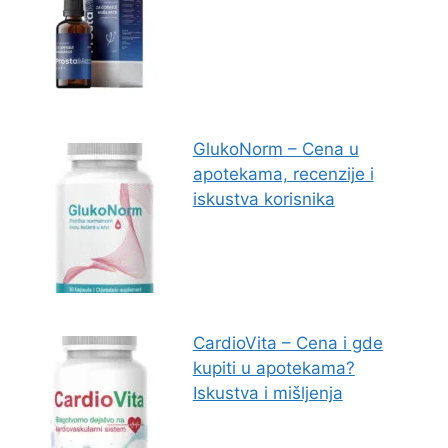
GlukoNorm – Cena u
apotekama, recenzije i
iskustva korisnika
CardioVita – Cena i gde
kupiti u apotekama?
Iskustva i mišljenja