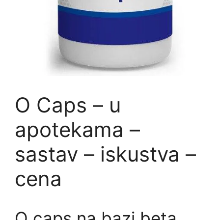
O Caps – u
apotekama –
sastav – iskustva –
cena
O caps na bazi beta