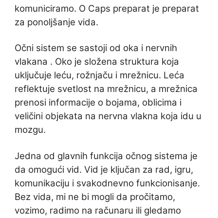
komuniciramo. O Caps preparat je preparat
za ponoljšanje vida.
Očni sistem se sastoji od oka i nervnih
vlakana . Oko je složena struktura koja
uključuje leću, rožnjaču i mrežnicu. Leća
reflektuje svetlost na mrežnicu, a mrežnica
prenosi informacije o bojama, oblicima i
veličini objekata na nervna vlakna koja idu u
mozgu.
Jedna od glavnih funkcija očnog sistema je
da omogući vid. Vid je ključan za rad, igru,
komunikaciju i svakodnevno funkcionisanje.
Bez vida, mi ne bi mogli da pročitamo,
vozimo, radimo na računaru ili gledamo