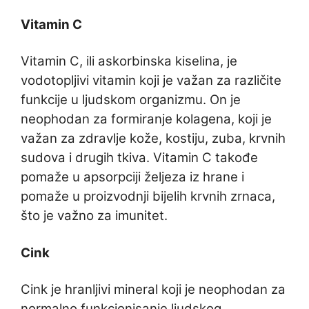
Vitamin C
Vitamin C, ili askorbinska kiselina, je
vodotopljivi vitamin koji je važan za različite
funkcije u ljudskom organizmu. On je
neophodan za formiranje kolagena, koji je
važan za zdravlje kože, kostiju, zuba, krvnih
sudova i drugih tkiva. Vitamin C takođe
pomaže u apsorpciji željeza iz hrane i
pomaže u proizvodnji bijelih krvnih zrnaca,
što je važno za imunitet.
Cink
Cink je hranljivi mineral koji je neophodan za
normalno funkcionisanje ljudskog