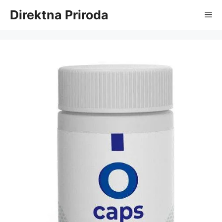
Skip
Direktna Priroda
Me
to
content