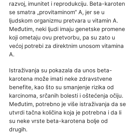
razvoj, imunitet i reprodukciju. Beta-karoten
se smatra „provitaminom“ A, jer se u
ljudskom organizmu pretvara u vitamin A.
Međutim, neki ljudi imaju genetske promene
koji ometaju ovu pretvorbu, pa su zato u
većoj potrebi za direktnim unosom vitamina
A.
Istraživanja su pokazala da unos beta-
karotena može imati neke zdravstvene
benefite, kao što su smanjenje rizika od
karcinoma, srčanih bolesti i oštećenja očiju.
Međutim, potrebno je više istraživanja da se
utvrdi tačna količina koja je potrebna i da li
su neke vrste beta-karotena bolje od
drugih.