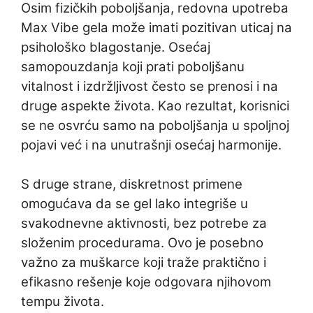
Osim fizičkih poboljšanja, redovna upotreba
Max Vibe gela može imati pozitivan uticaj na
psihološko blagostanje. Osećaj
samopouzdanja koji prati poboljšanu
vitalnost i izdržljivost često se prenosi i na
druge aspekte života. Kao rezultat, korisnici
se ne osvrću samo na poboljšanja u spoljnoj
pojavi već i na unutrašnji osećaj harmonije.
S druge strane, diskretnost primene
omogućava da se gel lako integriše u
svakodnevne aktivnosti, bez potrebe za
složenim procedurama. Ovo je posebno
važno za muškarce koji traže praktično i
efikasno rešenje koje odgovara njihovom
tempu života.