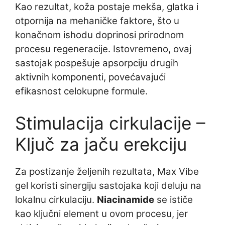
Kao rezultat, koža postaje mekša, glatka i
otpornija na mehaničke faktore, što u
konačnom ishodu doprinosi prirodnom
procesu regeneracije. Istovremeno, ovaj
sastojak pospešuje apsorpciju drugih
aktivnih komponenti, povećavajući
efikasnost celokupne formule.
Stimulacija cirkulacije –
Ključ za jaču erekciju
Za postizanje željenih rezultata, Max Vibe
gel koristi sinergiju sastojaka koji deluju na
lokalnu cirkulaciju.
Niacinamide
se ističe
kao ključni element u ovom procesu, jer