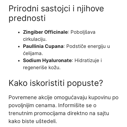
Prirodni sastojci i njihove
prednosti
Zingiber Officinale
: Poboljšava
cirkulaciju.
Paullinia Cupana
: Podstiče energiju u
ćelijama.
Sodium Hyaluronate
: Hidratizuje i
regeneriše kožu.
Kako iskoristiti popuste?
Povremene akcije omogućavaju kupovinu po
povoljnijim cenama. Informišite se o
trenutnim promocijama direktno na sajtu
kako biste uštedeli.