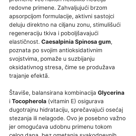
redovne primene. Zahvaljujući brzom
apsorpcijom formulacije, aktivni sastojci
deluju direktno na ciljanu zonu, stimulišući
regeneraciju tkiva i poboljšavajući
elastičnost.
Caesalpinia Spinosa gum
,
poznata po svojim antioksidativnim
svojstvima, pomaže u suzbijanju
oksidativnog stresa, čime se produžava
trajanje efektā.
Štaviše, balansirana kombinacija
Glycerina
i
Tocopherola
(vitamin E) osigurava
dugotrajnu hidrataciju, sprečavajući osećaj
stezanja ili nelagode. Ovo je posebno važno
jer omogućava udobnu primenu tokom
celog dana, bez ometanja svakodnevnih