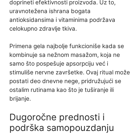
doprineti efektivnosti proizvoda. Uz to,
uravnotežena ishrana bogata
antioksidansima i vitaminima podržava
celokupno zdravlje tkiva.
Primena gela najbolje funkcioniše kada se
kombinuje sa nežnom masažom, koja ne
samo što pospešuje apsorpciju već i
stimuliše nervne završetke. Ovaj ritual može
postati deo dnevne nege, pridružujući se
ostalim rutinama kao što je tuširanje ili
brijanje.
Dugoročne prednosti i
podrška samopouzdanju