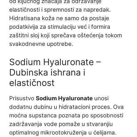
od ključnog značaja za održavanje
elastičnosti i spremnosti za napredak.
Hidratisana koža ne samo da postaje
podatkivija za stimulaciju već i formira
zaštitni sloj koji sprečava oštećenja tokom
svakodnevne upotrebe.
Sodium Hyaluronate –
Dubinska ishrana i
elastičnost
Prisustvo
Sodium Hyaluronate
unosi
dodatnu dubinu u hidratacioni proces. Ova
moćna supstanca poznata po sposobnosti
zadržavanja vode pomaže u stvaranjiu
optimalnog mikrootokruženja u ćelijama.