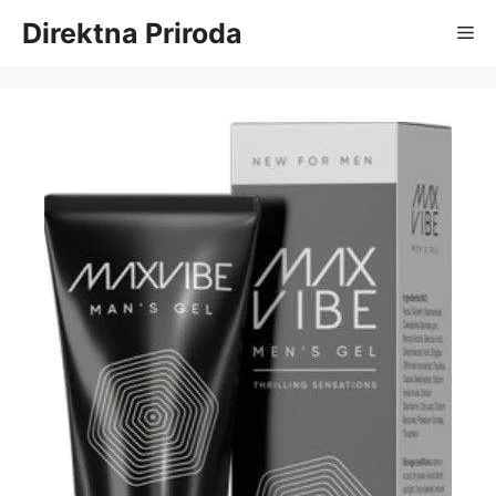
Skip
Direktna Priroda
Me
to
content