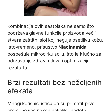
Kombinacija ovih sastojaka ne samo što
podržava glavne funkcije proizvoda već i
stvara zaštitni sloj koji neguje osetljivu kožu.
Istovremeno, prisustvo
Niacinamida
pospešuje mikrocirkulaciju, što je ključno za
održavanje zdravih tkiva i optimizaciju
rezultata.
Brzi rezultati bez neželjenih
efekata
Mnogi korisnici ističu da su primetili prve
promene već nakon nekoliko nedelja