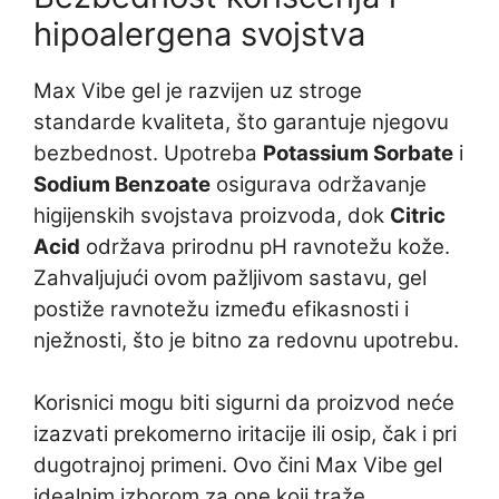
hipoalergena svojstva
Max Vibe gel je razvijen uz stroge
standarde kvaliteta, što garantuje njegovu
bezbednost. Upotreba
Potassium Sorbate
i
Sodium Benzoate
osigurava održavanje
higijenskih svojstava proizvoda, dok
Citric
Acid
održava prirodnu pH ravnotežu kože.
Zahvaljujući ovom pažljivom sastavu, gel
postiže ravnotežu između efikasnosti i
nježnosti, što je bitno za redovnu upotrebu.
Korisnici mogu biti sigurni da proizvod neće
izazvati prekomerno iritacije ili osip, čak i pri
dugotrajnoj primeni. Ovo čini Max Vibe gel
idealnim izborom za one koji traže