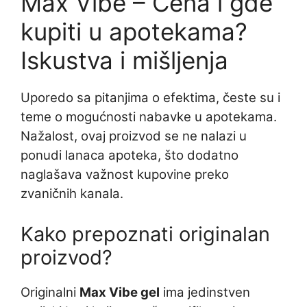
Max Vibe – Cena i gde
kupiti u apotekama?
Iskustva i mišljenja
Uporedo sa pitanjima o efektima, česte su i
teme o mogućnosti nabavke u apotekama.
Nažalost, ovaj proizvod se ne nalazi u
ponudi lanaca apoteka, što dodatno
naglašava važnost kupovine preko
zvaničnih kanala.
Kako prepoznati originalan
proizvod?
Originalni
Max Vibe gel
ima jedinstven