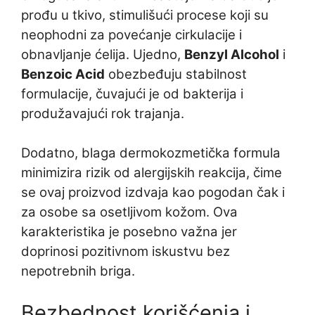
prođu u tkivo, stimulišući procese koji su
neophodni za povećanje cirkulacije i
obnavljanje ćelija. Ujedno,
Benzyl Alcohol
i
Benzoic Acid
obezbeđuju stabilnost
formulacije, čuvajući je od bakterija i
produžavajući rok trajanja.
Dodatno, blaga dermokozmetička formula
minimizira rizik od alergijskih reakcija, čime
se ovaj proizvod izdvaja kao pogodan čak i
za osobe sa osetljivom kožom. Ova
karakteristika je posebno važna jer
doprinosi pozitivnom iskustvu bez
nepotrebnih briga.
Bezbednost korišćenja i