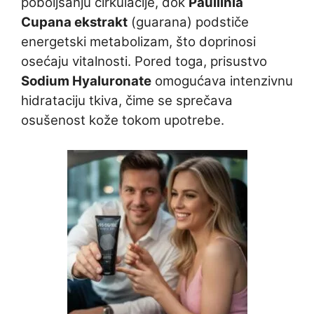
poboljšanju cirkulacije, dok
Paullinia
Cupana ekstrakt
(guarana) podstiče
energetski metabolizam, što doprinosi
osećaju vitalnosti. Pored toga, prisustvo
Sodium Hyaluronate
omogućava intenzivnu
hidrataciju tkiva, čime se sprečava
osušenost kože tokom upotrebe.