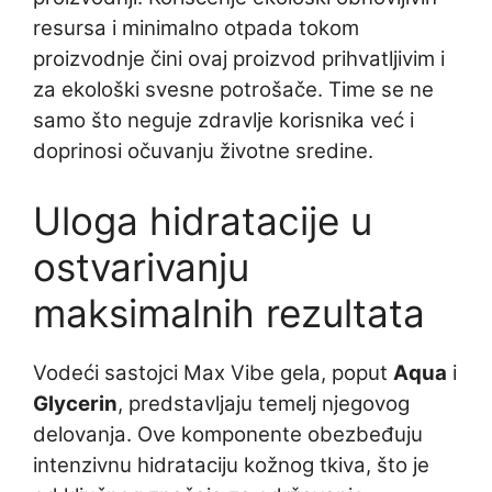
resursa i minimalno otpada tokom
proizvodnje čini ovaj proizvod prihvatljivim i
za ekološki svesne potrošače. Time se ne
samo što neguje zdravlje korisnika već i
doprinosi očuvanju životne sredine.
Uloga hidratacije u
ostvarivanju
maksimalnih rezultata
Vodeći sastojci Max Vibe gela, poput
Aqua
i
Glycerin
, predstavljaju temelj njegovog
delovanja. Ove komponente obezbeđuju
intenzivnu hidrataciju kožnog tkiva, što je