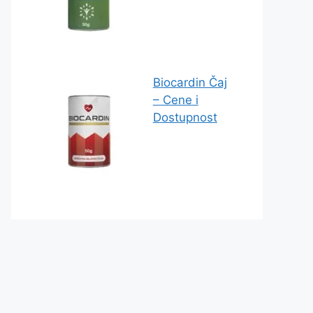
Biocardin Čaj
– Cene i
Dostupnost