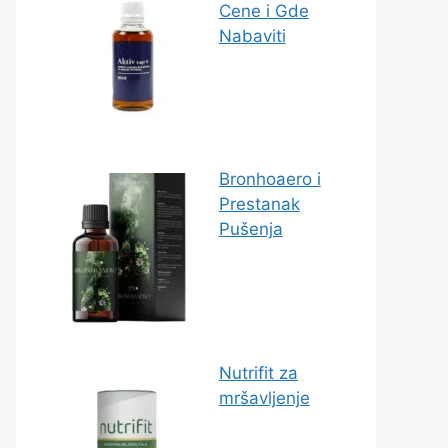
Cene i Gde
Nabaviti
Bronhoaero i
Prestanak
Pušenja
Nutrifit za
mršavljenje