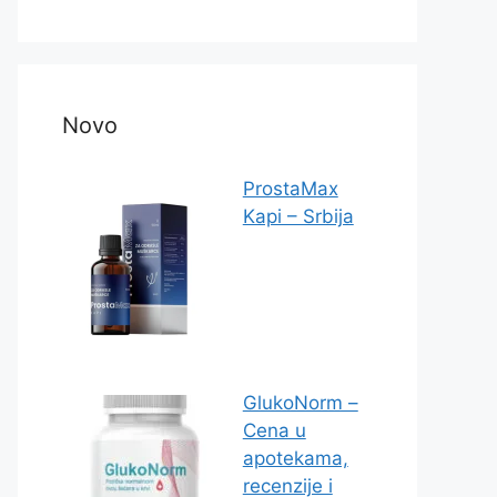
Novo
ProstaMax
Kapi – Srbija
GlukoNorm –
Cena u
apotekama,
recenzije i