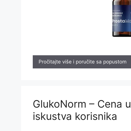
Pročitajte više i poručite sa popustom
GlukoNorm – Cena u 
iskustva korisnika