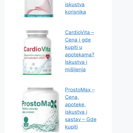
iskustva
korisnika
CardioVita –
Cena i gde
kupiti u
apotekama?
Iskustva i
mišljenja
ProstoMax –
Cena,
apoteke,
iskustva i
sastav – Gde
kupiti