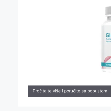
Pročitajte više i poručite sa popustom