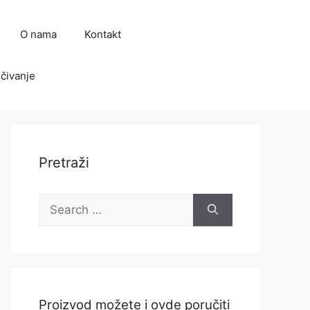
O nama
Kontakt
čivanje
Pretraži
Search
for:
Proizvod možete i ovde poručiti