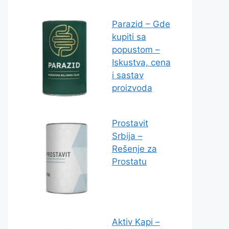
Parazid – Gde
kupiti sa
popustom –
Iskustva, cena
i sastav
proizvoda
Prostavit
Srbija –
Rešenje za
Prostatu
Aktiv Kapi –