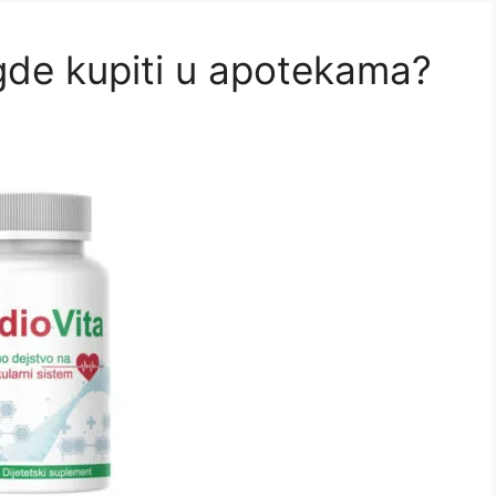
 gde kupiti u apotekama?