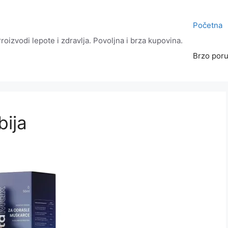
Početna
roizvodi lepote i zdravlja. Povoljna i brza kupovina.
Brzo poru
bija