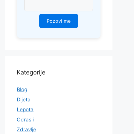
Kategorije
Blog
Dijeta
Lepota
Odrasli
Zdravlje