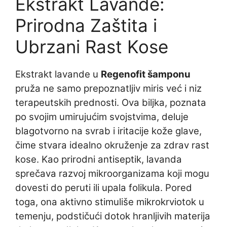
Ekstrakt Lavande:
Prirodna Zaštita i
Ubrzani Rast Kose
Ekstrakt lavande u
Regenofit šamponu
pruža ne samo prepoznatljiv miris već i niz
terapeutskih prednosti. Ova biljka, poznata
po svojim umirujućim svojstvima, deluje
blagotvorno na svrab i iritacije kože glave,
čime stvara idealno okruženje za zdrav rast
kose. Kao prirodni antiseptik, lavanda
sprečava razvoj mikroorganizama koji mogu
dovesti do peruti ili upala folikula. Pored
toga, ona aktivno stimuliše mikrokrviotok u
temenju, podstičući dotok hranljivih materija