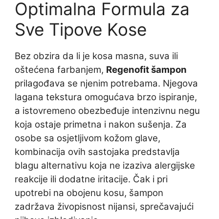
Optimalna Formula za
Sve Tipove Kose
Bez obzira da li je kosa masna, suva ili
oštećena farbanjem,
Regenofit šampon
prilagođava se njenim potrebama. Njegova
lagana tekstura omogućava brzo ispiranje,
a istovremeno obezbeđuje intenzivnu negu
koja ostaje primetna i nakon sušenja. Za
osobe sa osjetljivom kožom glave,
kombinacija ovih sastojaka predstavlja
blagu alternativu koja ne izaziva alergijske
reakcije ili dodatne iritacije. Čak i pri
upotrebi na obojenu kosu, šampon
zadržava živopisnost nijansi, sprečavajući