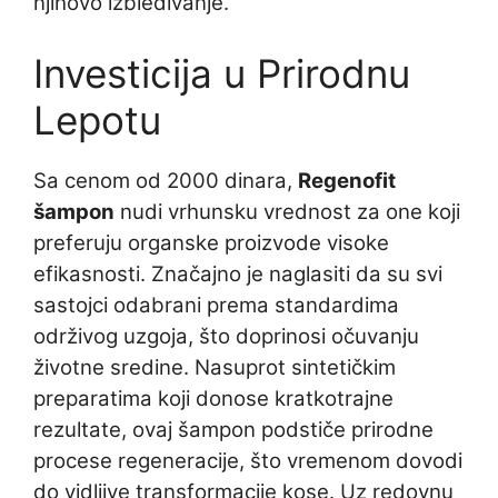
njihovo izbledivanje.
Investicija u Prirodnu
Lepotu
Sa cenom od 2000 dinara,
Regenofit
šampon
nudi vrhunsku vrednost za one koji
preferuju organske proizvode visoke
efikasnosti. Značajno je naglasiti da su svi
sastojci odabrani prema standardima
održivog uzgoja, što doprinosi očuvanju
životne sredine. Nasuprot sintetičkim
preparatima koji donose kratkotrajne
rezultate, ovaj šampon podstiče prirodne
procese regeneracije, što vremenom dovodi
do vidljive transformacije kose. Uz redovnu