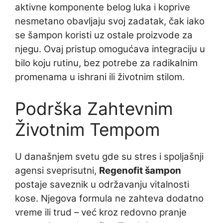
aktivne komponente belog luka i koprive
nesmetano obavljaju svoj zadatak, čak iako
se šampon koristi uz ostale proizvode za
njegu. Ovaj pristup omogućava integraciju u
bilo koju rutinu, bez potrebe za radikalnim
promenama u ishrani ili životnim stilom.
Podrška Zahtevnim
Životnim Tempom
U današnjem svetu gde su stres i spoljašnji
agensi sveprisutni,
Regenofit šampon
postaje saveznik u održavanju vitalnosti
kose. Njegova formula ne zahteva dodatno
vreme ili trud – već kroz redovno pranje