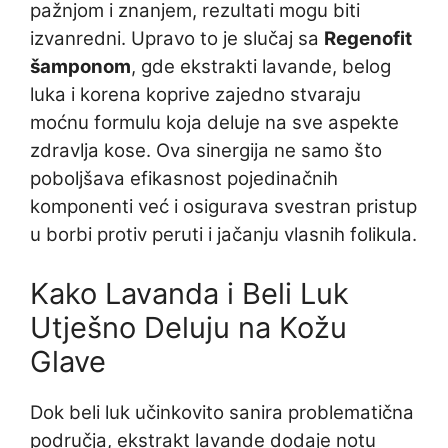
pažnjom i znanjem, rezultati mogu biti
izvanredni. Upravo to je slučaj sa
Regenofit
šamponom
, gde ekstrakti lavande, belog
luka i korena koprive zajedno stvaraju
moćnu formulu koja deluje na sve aspekte
zdravlja kose. Ova sinergija ne samo što
poboljšava efikasnost pojedinačnih
komponenti već i osigurava svestran pristup
u borbi protiv peruti i jačanju vlasnih folikula.
Kako Lavanda i Beli Luk
Utješno Deluju na Kožu
Glave
Dok beli luk učinkovito sanira problematična
područja, ekstrakt lavande dodaje notu