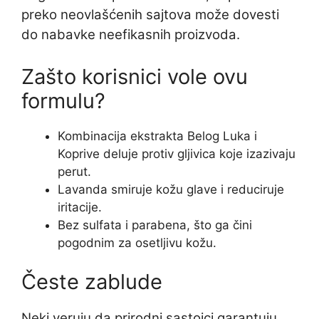
preko neovlašćenih sajtova može dovesti
do nabavke neefikasnih proizvoda.
Zašto korisnici vole ovu
formulu?
Kombinacija ekstrakta Belog Luka i
Koprive deluje protiv gljivica koje izazivaju
perut.
Lavanda smiruje kožu glave i reduciruje
iritacije.
Bez sulfata i parabena, što ga čini
pogodnim za osetljivu kožu.
Česte zablude
Neki veruju da prirodni sastojci garantuju