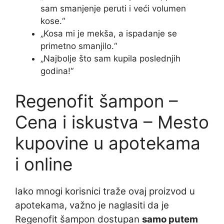
sam smanjenje peruti i veći volumen
kose.“
„Kosa mi je mekša, a ispadanje se
primetno smanjilo.“
„Najbolje što sam kupila poslednjih
godina!“
Regenofit šampon –
Cena i iskustva – Mesto
kupovine u apotekama
i online
Iako mnogi korisnici traže ovaj proizvod u
apotekama, važno je naglasiti da je
Regenofit šampon dostupan
samo putem