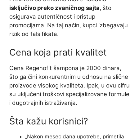
isključivo preko zvaničnog sajta
, što
osigurava autentičnost i pristup
promocijama. Na taj način, kupci izbegavaju
rizik od falsifikata.
Cena koja prati kvalitet
Cena Regenofit šampona je 2000 dinara,
što ga čini konkurentnim u odnosu na slične
proizvode visokog kvaliteta. Ipak, u ovu cifru
su uključeni troškovi specijalizovane formule
i dugotrajnih istraživanja.
Šta kažu korisnici?
„Nakon mesec dana upotrebe, primetila