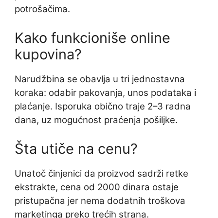
potrošačima.
Kako funkcioniše online
kupovina?
Narudžbina se obavlja u tri jednostavna
koraka: odabir pakovanja, unos podataka i
plaćanje. Isporuka obično traje 2–3 radna
dana, uz mogućnost praćenja pošiljke.
Šta utiče na cenu?
Unatoč činjenici da proizvod sadrži retke
ekstrakte, cena od 2000 dinara ostaje
pristupačna jer nema dodatnih troškova
marketinga preko trećih strana.