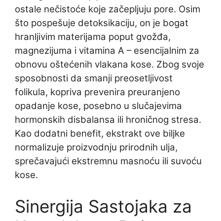
ostale nečistoće koje začepljuju pore. Osim
što pospešuje detoksikaciju, on je bogat
hranljivim materijama poput gvožđa,
magnezijuma i vitamina A – esencijalnim za
obnovu oštećenih vlakana kose. Zbog svoje
sposobnosti da smanji preosetljivost
folikula, kopriva prevenira preuranjeno
opadanje kose, posebno u slučajevima
hormonskih disbalansa ili hroničnog stresa.
Kao dodatni benefit, ekstrakt ove biljke
normalizuje proizvodnju prirodnih ulja,
sprečavajući ekstremnu masnoću ili suvoću
kose.
Sinergija Sastojaka za