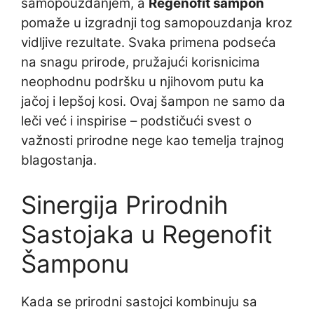
samopouzdanjem, a
Regenofit šampon
pomaže u izgradnji tog samopouzdanja kroz
vidljive rezultate. Svaka primena podseća
na snagu prirode, pružajući korisnicima
neophodnu podršku u njihovom putu ka
jačoj i lepšoj kosi. Ovaj šampon ne samo da
leči već i inspirise – podstičući svest o
važnosti prirodne nege kao temelja trajnog
blagostanja.
Sinergija Prirodnih
Sastojaka u Regenofit
Šamponu
Kada se prirodni sastojci kombinuju sa