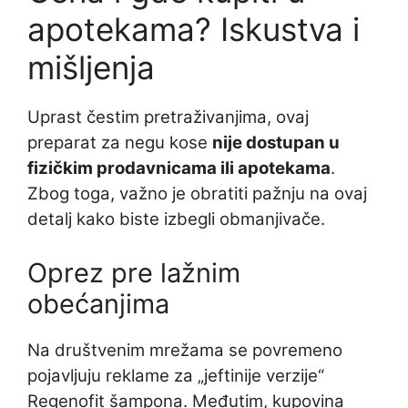
apotekama? Iskustva i
mišljenja
Uprast čestim pretraživanjima, ovaj
preparat za negu kose
nije dostupan u
fizičkim prodavnicama ili apotekama
.
Zbog toga, važno je obratiti pažnju na ovaj
detalj kako biste izbegli obmanjivače.
Oprez pre lažnim
obećanjima
Na društvenim mrežama se povremeno
pojavljuju reklame za „jeftinije verzije“
Regenofit šampona. Međutim, kupovina