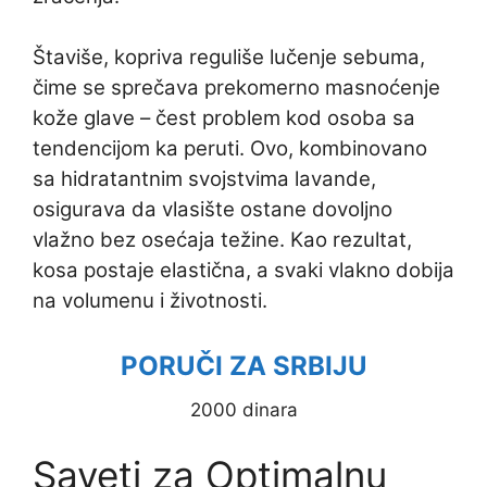
Štaviše, kopriva reguliše lučenje sebuma,
čime se sprečava prekomerno masnoćenje
kože glave – čest problem kod osoba sa
tendencijom ka peruti. Ovo, kombinovano
sa hidratantnim svojstvima lavande,
osigurava da vlasište ostane dovoljno
vlažno bez osećaja težine. Kao rezultat,
kosa postaje elastična, a svaki vlakno dobija
na volumenu i životnosti.
PORUČI ZA SRBIJU
2000 dinara
Saveti za Optimalnu