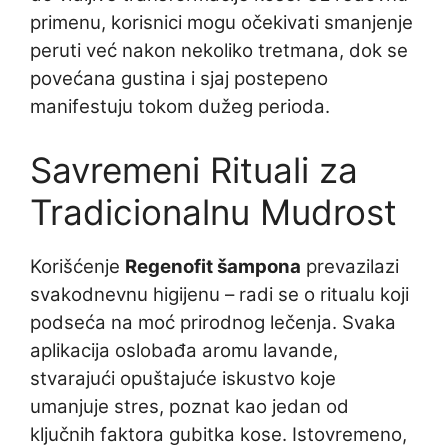
primenu, korisnici mogu očekivati smanjenje
peruti već nakon nekoliko tretmana, dok se
povećana gustina i sjaj postepeno
manifestuju tokom dužeg perioda.
Savremeni Rituali za
Tradicionalnu Mudrost
Korišćenje
Regenofit šampona
prevazilazi
svakodnevnu higijenu – radi se o ritualu koji
podseća na moć prirodnog lečenja. Svaka
aplikacija oslobađa aromu lavande,
stvarajući opuštajuće iskustvo koje
umanjuje stres, poznat kao jedan od
ključnih faktora gubitka kose. Istovremeno,