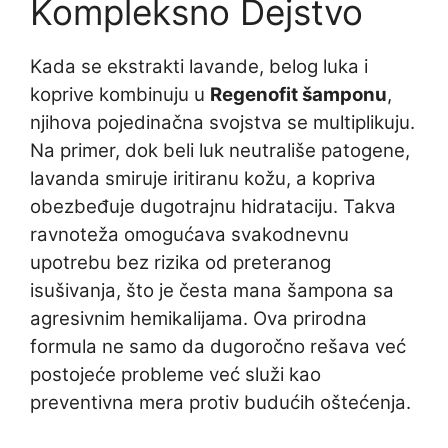
Kompleksno Dejstvo
Kada se ekstrakti lavande, belog luka i
koprive kombinuju u
Regenofit šamponu
,
njihova pojedinačna svojstva se multiplikuju.
Na primer, dok beli luk neutrališe patogene,
lavanda smiruje iritiranu kožu, a kopriva
obezbeđuje dugotrajnu hidrataciju. Takva
ravnoteža omogućava svakodnevnu
upotrebu bez rizika od preteranog
isušivanja, što je česta mana šampona sa
agresivnim hemikalijama. Ova prirodna
formula ne samo da dugoročno rešava već
postojeće probleme već služi kao
preventivna mera protiv budućih oštećenja.