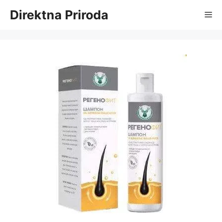
Skip
Direktna Priroda
Me
to
content