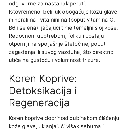
odgovorne za nastanak peruti.
Istovremeno, beli luk obogaćuje kožu glave
mineralima i vitaminima (poput vitamina C,
B6 i selena), jačajući time temeljni sloj kose.
Redovnom upotrebom, folikuli postaju
otporniji na spoljašnje štetočine, poput
zagadenja ili suvog vazduha, što direktno
utiče na gustoću i volumnost frizure.
Koren Koprive:
Detoksikacija i
Regeneracija
Koren koprive doprinosi dubinskom čišćenju
kože glave, uklanjajući višak sebuma i