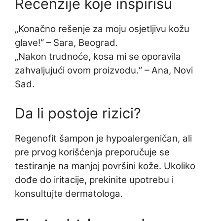
Recenzije koje inspirišu
„Konačno rešenje za moju osjetljivu kožu
glave!“ – Sara, Beograd.
„Nakon trudnoće, kosa mi se oporavila
zahvaljujući ovom proizvodu.“ – Ana, Novi
Sad.
Da li postoje rizici?
Regenofit šampon je hypoalergeničan, ali
pre prvog korišćenja preporučuje se
testiranje na manjoj površini kože. Ukoliko
dođe do iritacije, prekinite upotrebu i
konsultujte dermatologa.