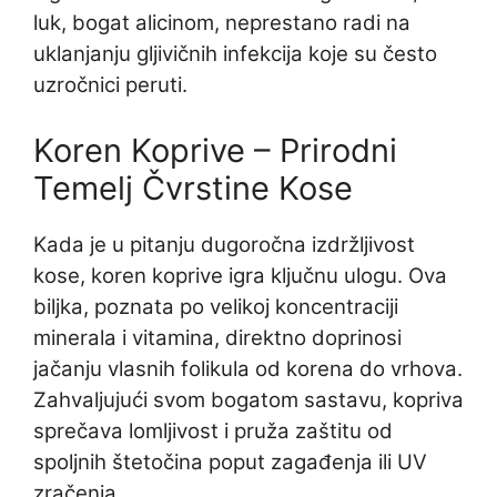
luk, bogat alicinom, neprestano radi na
uklanjanju gljivičnih infekcija koje su često
uzročnici peruti.
Koren Koprive – Prirodni
Temelj Čvrstine Kose
Kada je u pitanju dugoročna izdržljivost
kose, koren koprive igra ključnu ulogu. Ova
biljka, poznata po velikoj koncentraciji
minerala i vitamina, direktno doprinosi
jačanju vlasnih folikula od korena do vrhova.
Zahvaljujući svom bogatom sastavu, kopriva
sprečava lomljivost i pruža zaštitu od
spoljnih štetočina poput zagađenja ili UV
zračenja.