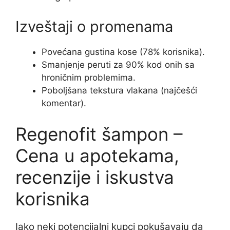
Izveštaji o promenama
Povećana gustina kose (78% korisnika).
Smanjenje peruti za 90% kod onih sa
hroničnim problemima.
Poboljšana tekstura vlakana (najčešći
komentar).
Regenofit šampon –
Cena u apotekama,
recenzije i iskustva
korisnika
Iako neki potencijalni kupci pokušavaju da