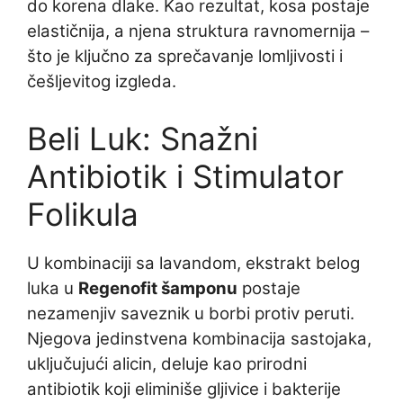
do korena dlake. Kao rezultat, kosa postaje
elastičnija, a njena struktura ravnomernija –
što je ključno za sprečavanje lomljivosti i
češljevitog izgleda.
Beli Luk: Snažni
Antibiotik i Stimulator
Folikula
U kombinaciji sa lavandom, ekstrakt belog
luka u
Regenofit šamponu
postaje
nezamenjiv saveznik u borbi protiv peruti.
Njegova jedinstvena kombinacija sastojaka,
uključujući alicin, deluje kao prirodni
antibiotik koji eliminiše gljivice i bakterije