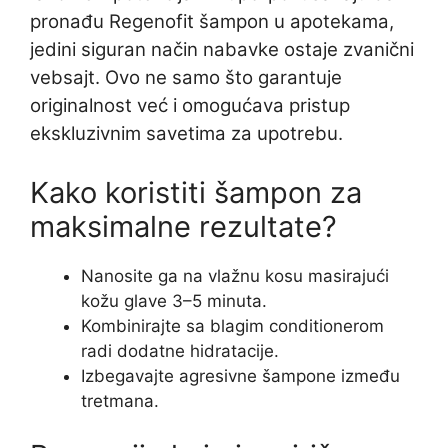
pronađu Regenofit šampon u apotekama,
jedini siguran način nabavke ostaje zvanični
vebsajt. Ovo ne samo što garantuje
originalnost već i omogućava pristup
ekskluzivnim savetima za upotrebu.
Kako koristiti šampon za
maksimalne rezultate?
Nanosite ga na vlažnu kosu masirajući
kožu glave 3–5 minuta.
Kombinirajte sa blagim conditionerom
radi dodatne hidratacije.
Izbegavajte agresivne šampone između
tretmana.