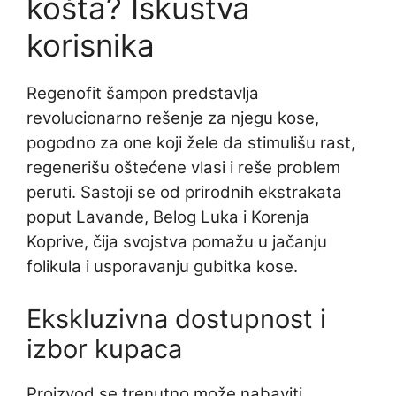
košta? Iskustva
korisnika
Regenofit šampon predstavlja
revolucionarno rešenje za njegu kose,
pogodno za one koji žele da stimulišu rast,
regenerišu oštećene vlasi i reše problem
peruti. Sastoji se od prirodnih ekstrakata
poput Lavande, Belog Luka i Korenja
Koprive, čija svojstva pomažu u jačanju
folikula i usporavanju gubitka kose.
Ekskluzivna dostupnost i
izbor kupaca
Proizvod se trenutno može nabaviti