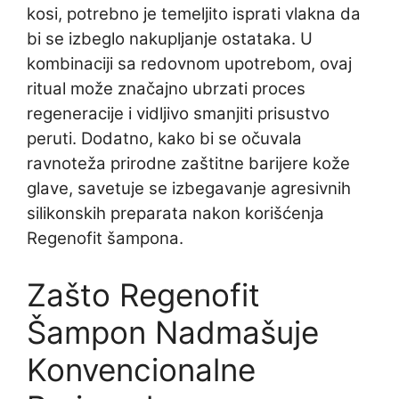
kosi, potrebno je temeljito isprati vlakna da
bi se izbeglo nakupljanje ostataka. U
kombinaciji sa redovnom upotrebom, ovaj
ritual može značajno ubrzati proces
regeneracije i vidljivo smanjiti prisustvo
peruti. Dodatno, kako bi se očuvala
ravnoteža prirodne zaštitne barijere kože
glave, savetuje se izbegavanje agresivnih
silikonskih preparata nakon korišćenja
Regenofit šampona.
Zašto Regenofit
Šampon Nadmašuje
Konvencionalne