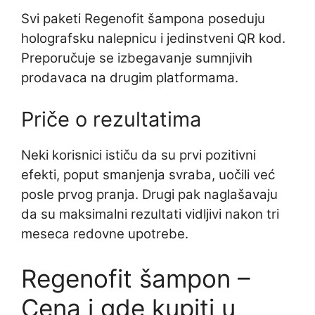
Svi paketi Regenofit šampona poseduju
holografsku nalepnicu i jedinstveni QR kod.
Preporučuje se izbegavanje sumnjivih
prodavaca na drugim platformama.
Priče o rezultatima
Neki korisnici ističu da su prvi pozitivni
efekti, poput smanjenja svraba, uočili već
posle prvog pranja. Drugi pak naglašavaju
da su maksimalni rezultati vidljivi nakon tri
meseca redovne upotrebe.
Regenofit šampon –
Cena i gde kupiti u