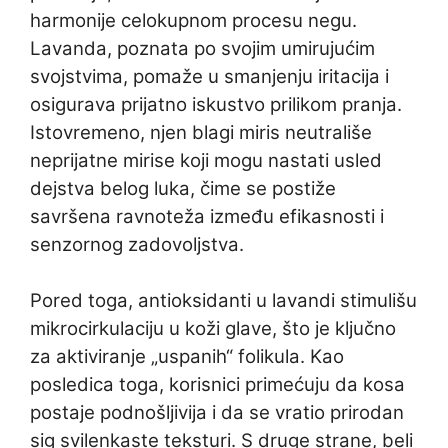
harmonije celokupnom procesu negu.
Lavanda, poznata po svojim umirujućim
svojstvima, pomaže u smanjenju iritacija i
osigurava prijatno iskustvo prilikom pranja.
Istovremeno, njen blagi miris neutrališe
neprijatne mirise koji mogu nastati usled
dejstva belog luka, čime se postiže
savršena ravnoteža između efikasnosti i
senzornog zadovoljstva.
Pored toga, antioksidanti u lavandi stimulišu
mikrocirkulaciju u koži glave, što je ključno
za aktiviranje „uspanih“ folikula. Kao
posledica toga, korisnici primećuju da kosa
postaje podnošljivija i da se vratio prirodan
sig svilenkaste teksturi. S druge strane, beli