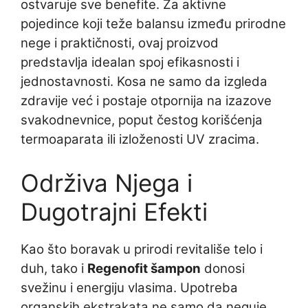
ostvaruje sve benefite. Za aktivne
pojedince koji teže balansu između prirodne
nege i praktičnosti, ovaj proizvod
predstavlja idealan spoj efikasnosti i
jednostavnosti. Kosa ne samo da izgleda
zdravije već i postaje otpornija na izazove
svakodnevnice, poput čestog korišćenja
termoaparata ili izloženosti UV zracima.
Održiva Njega i
Dugotrajni Efekti
Kao što boravak u prirodi revitališe telo i
duh, tako i
Regenofit šampon
donosi
svežinu i energiju vlasima. Upotreba
organskih ekstrakata ne samo da neguje