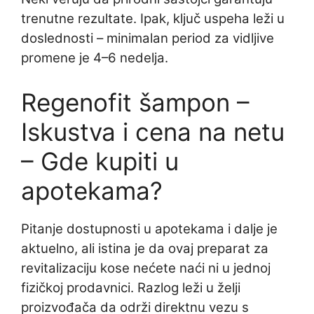
trenutne rezultate. Ipak, ključ uspeha leži u
doslednosti – minimalan period za vidljive
promene je 4–6 nedelja.
Regenofit šampon –
Iskustva i cena na netu
– Gde kupiti u
apotekama?
Pitanje dostupnosti u apotekama i dalje je
aktuelno, ali istina je da ovaj preparat za
revitalizaciju kose nećete naći ni u jednoj
fizičkoj prodavnici. Razlog leži u želji
proizvođača da održi direktnu vezu s