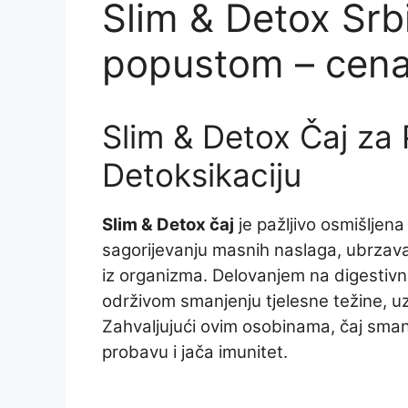
Slim & Detox Srbi
popustom – cena 
Slim & Detox Čaj za 
Detoksikaciju
Slim & Detox čaj
je pažljivo osmišljena
sagorijevanju masnih naslaga, ubrzava
iz organizma. Delovanjem na digestivn
održivom smanjenju tjelesne težine, uz
Zahvaljujući ovim osobinama, čaj smanj
probavu i jača imunitet.