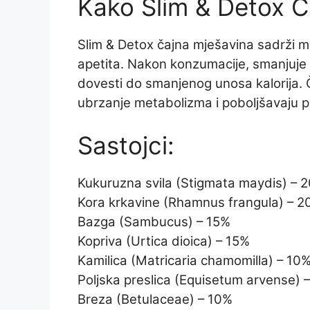
Kako Slim & Detox Ča
Slim & Detox čajna mješavina sadrži mi
apetita. Nakon konzumacije, smanjuje o
dovesti do smanjenog unosa kalorija. 
ubrzanje metabolizma i poboljšavaju 
Sastojci:
Kukuruzna svila (Stigmata maydis) – 
Kora krkavine (Rhamnus frangula) – 
Bazga (Sambucus) – 15%
Kopriva (Urtica dioica) – 15%
Kamilica (Matricaria chamomilla) – 10
Poljska preslica (Equisetum arvense) 
Breza (Betulaceae) – 10%