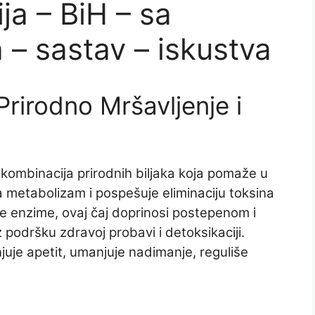
ja – BiH – sa
– sastav – iskustva
Prirodno Mršavljenje i
 kombinacija prirodnih biljaka koja pomaže u
 metabolizam i pospešuje eliminaciju toksina
e enzime, ovaj čaj doprinosi postepenom i
 podršku zdravoj probavi i detoksikaciji.
uje apetit, umanjuje nadimanje, reguliše