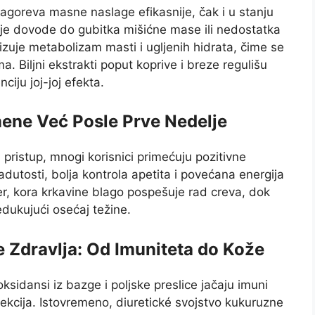
agoreva masne naslage efikasnije, čak i u stanju
koje dovode do gubitka mišićne mase ili nedostatka
zuje metabolizam masti i ugljenih hidrata, čime se
a. Biljni ekstrakti poput koprive i breze regulišu
ciju joj-joj efekta.
omene Već Posle Prve Nedelje
 pristup, mnogi korisnici primećuju pozitivne
utosti, bolja kontrola apetita i povećana energija
er, kora krkavine blago pospešuje rad creva, dok
redukujući osećaj težine.
 Zdravlja: Od Imuniteta do Kože
oksidansi iz bazge i poljske preslice jačaju imuni
fekcija. Istovremeno, diuretické svojstvo kukuruzne