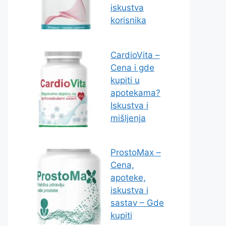
iskustva
korisnika
CardioVita –
Cena i gde
kupiti u
apotekama?
Iskustva i
mišljenja
ProstoMax –
Cena,
apoteke,
iskustva i
sastav – Gde
kupiti