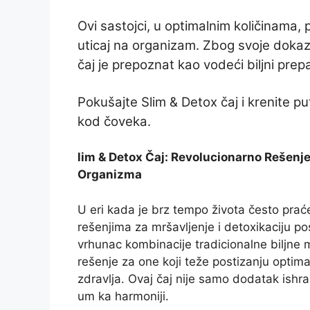
Ovi sastojci, u optimalnim količinama, 
uticaj na organizam. Zbog svoje dokaz
čaj je prepoznat kao vodeći biljni prepa
Pokušajte Slim & Detox čaj i krenite p
kod čoveka.
lim & Detox Čaj: Revolucionarno Rešenje
Organizma
U eri kada je brz tempo života često pra
rešenjima za mršavljenje i detoxikaciju po
vrhunac kombinacije tradicionalne biljne
rešenje za one koji teže postizanju optim
zdravlja. Ovaj čaj nije samo dodatak ishrani
um ka harmoniji.