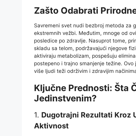
Zašto Odabrati Prirodne
Savremeni svet nudi bezbroj metoda za gu
ekstremnih vežbi. Međutim, mnoge od ovih
posledice po zdravlje. Nasuprot tome, pri
skladu sa telom, podržavajući njegove fizi
aktiviraju metabolizam, pospešuju eliminac
postepeno i trajno smanjenje težine. Ov
više ljudi teži održivim i zdravijim načinim
Ključne Prednosti: Šta Č
Jedinstvenim?
1.
Dugotrajni Rezultati Kroz
Aktivnost