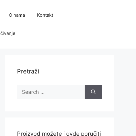
O nama
Kontakt
čivanje
Pretraži
Search
for:
Proizvod možete i ovde poručiti