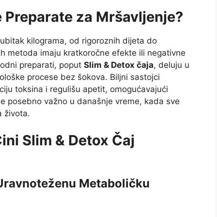
 Preparate za Mršavljenje?
bitak kilograma, od rigoroznih dijeta do
 metoda imaju kratkoročne efekte ili negativne
rodni preparati, poput
Slim & Detox čaja
, deluju u
ološke procese bez šokova. Biljni sastojci
iju toksina i regulišu apetit, omogućavajući
o je posebno važno u današnje vreme, kada sve
a života.
ini Slim & Detox Čaj
 Uravnoteženu Metaboličku