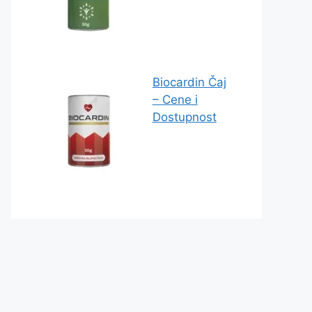
Biocardin Čaj
– Cene i
Dostupnost