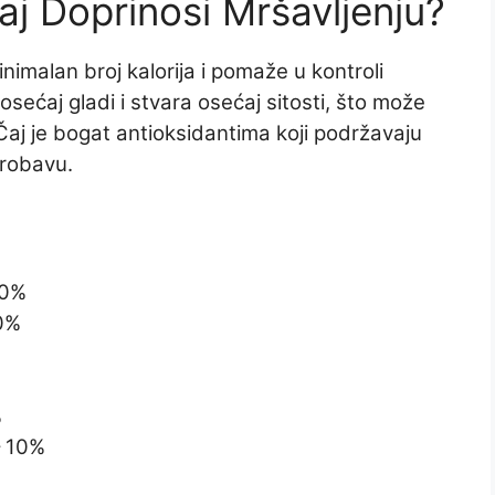
j Doprinosi Mršavljenju?
nimalan broj kalorija i pomaže u kontroli
sećaj gladi i stvara osećaj sitosti, što može
Čaj je bogat antioksidantima koji podržavaju
probavu.
20%
20%
%
– 10%