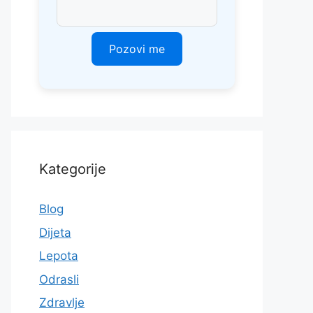
Kategorije
Blog
Dijeta
Lepota
Odrasli
Zdravlje