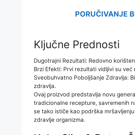
PORUČIVANJE B
Ključne Prednosti
Dugotrajni Rezultati: Redovno korišten
Brzi Efekti: Prvi rezultati vidljivi su 
Sveobuhvatno Poboljšanje Zdravlja: B
zdravlja.
Ovaj proizvod predstavlja novu generaci
tradicionalne recepture, savremenih na
se tako ističe kao podrška mršavljenju 
zdravlje organizma.