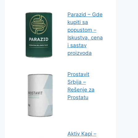
Parazid – Gde
kupiti sa
popustom –
Iskustva, cena
i sastav
proizvoda
Prostavit
Srbija –
Rešenje za
Prostatu
Aktiv Kapi –