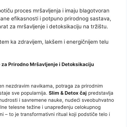
potiču proces mršavljenja i imaju blagotvoran
ane efikasnosti i potpuno prirodnog sastava,
rat za mršavljenje i detoksikaciju na tržištu.
utem ka zdravijem, lakšem i energičnijem telu
 za Prirodno Mršavljenje i Detoksikaciju
ćen nezdravim navikama, potraga za prirodnim
staje sve popularnija.
Slim & Detox čaj
predstavlja
 mudrosti i savremene nauke, nudeći sveobuhvatno
alne telesne težine i unapređenju celokupnog
 – to je transformativni ritual koji podstiče telo i