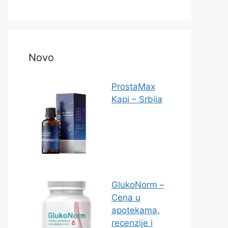
Novo
ProstaMax
Kapi – Srbija
GlukoNorm –
Cena u
apotekama,
recenzije i