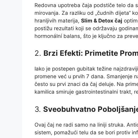
Redovna upotreba čaja podstiče telo da s
mirovanja. Za razliku od „čudnih dijeta“ 
hranljivih materija,
Slim & Detox čaj
optimi
postižu rezultati koji se održavaju godinam
hormonální balans, što je ključno za preven
2.
Brzi Efekti: Primetite Pr
Iako je postepen gubitak težine najzdraviji
promene već u prvih 7 dana. Smanjenje nad
često su prvi znaci da čaj deluje. Na prim
kamilica smiruje gastrointestinalni trakt, 
3.
Sveobuhvatno Poboljšanje
Ovaj čaj ne radi samo na liniji struka. Anti
sistem, pomažući telu da se bori protiv in