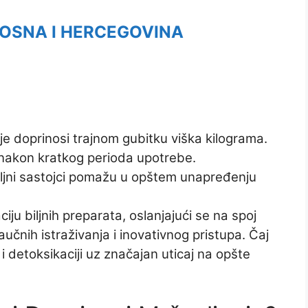
OSNA I HERCEGOVINA
je doprinosi trajnom gubitku viška kilograma.
već nakon kratkog perioda upotrebe.
iljni sastojci pomažu u opštem unapređenju
ju biljnih preparata, oslanjajući se na spoj
učnih istraživanja i inovativnog pristupa. Čaj
i detoksikaciji uz značajan uticaj na opšte