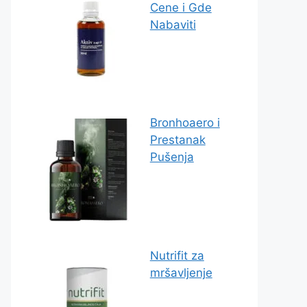
Cene i Gde
Nabaviti
Bronhoaero i
Prestanak
Pušenja
Nutrifit za
mršavljenje