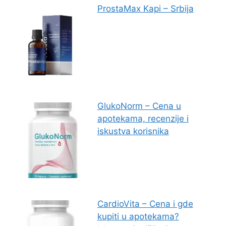
ProstaMax Kapi – Srbija
GlukoNorm – Cena u
apotekama, recenzije i
iskustva korisnika
CardioVita – Cena i gde
kupiti u apotekama?