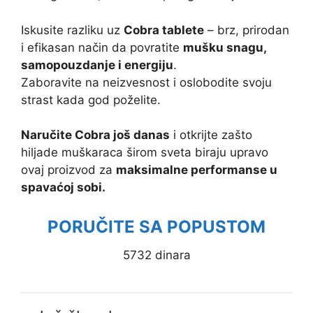
Iskusite razliku uz
Cobra tablete
– brz, prirodan
i efikasan način da povratite
mušku snagu,
samopouzdanje i energiju
.
Zaboravite na neizvesnost i oslobodite svoju
strast kada god poželite.
Naručite Cobra još danas
i otkrijte zašto
hiljade muškaraca širom sveta biraju upravo
ovaj proizvod za
maksimalne performanse u
spavaćoj sobi.
PORUČITE SA POPUSTOM
5732 dinara