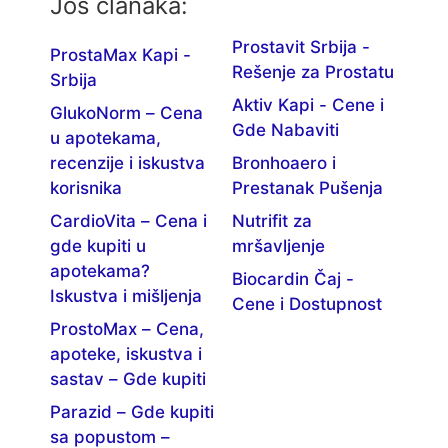
Još članaka:
Prostavit Srbija -
ProstaMax Kapi -
Rešenje za Prostatu
Srbija
Aktiv Kapi - Cene i
GlukoNorm – Cena
Gde Nabaviti
u apotekama,
recenzije i iskustva
Bronhoaero i
korisnika
Prestanak Pušenja
CardioVita – Cena i
Nutrifit za
gde kupiti u
mršavljenje
apotekama?
Biocardin Čaj -
Iskustva i mišljenja
Cene i Dostupnost
ProstoMax – Cena,
apoteke, iskustva i
sastav – Gde kupiti
Parazid – Gde kupiti
sa popustom –