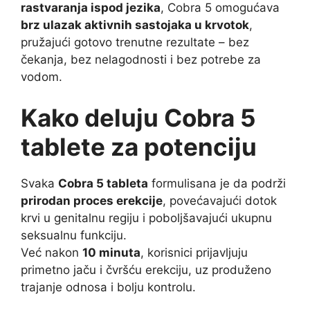
rastvaranja ispod jezika
, Cobra 5 omogućava
brz ulazak aktivnih sastojaka u krvotok
,
pružajući gotovo trenutne rezultate – bez
čekanja, bez nelagodnosti i bez potrebe za
vodom.
Kako deluju Cobra 5
tablete za potenciju
Svaka
Cobra 5 tableta
formulisana je da podrži
prirodan proces erekcije
, povećavajući dotok
krvi u genitalnu regiju i poboljšavajući ukupnu
seksualnu funkciju.
Već nakon
10 minuta
, korisnici prijavljuju
primetno jaču i čvršću erekciju, uz produženo
trajanje odnosa i bolju kontrolu.