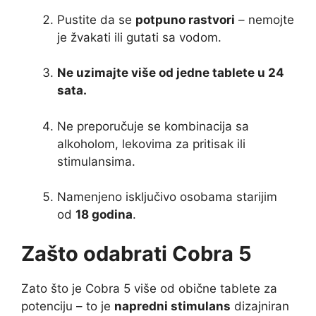
Pustite da se
potpuno rastvori
– nemojte
je žvakati ili gutati sa vodom.
Ne uzimajte više od jedne tablete u 24
sata.
Ne preporučuje se kombinacija sa
alkoholom, lekovima za pritisak ili
stimulansima.
Namenjeno isključivo osobama starijim
od
18 godina
.
Zašto odabrati Cobra 5
Zato što je Cobra 5 više od obične tablete za
potenciju – to je
napredni stimulans
dizajniran