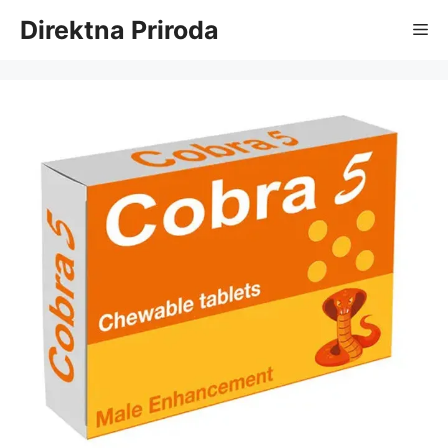
Skip
Direktna Priroda
Me
to
content