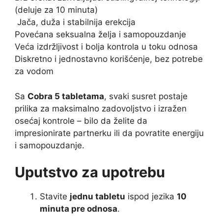
(deluje za 10 minuta)
Jača, duža i stabilnija erekcija
Povećana seksualna želja i samopouzdanje
Veća izdržljivost i bolja kontrola u toku odnosa
Diskretno i jednostavno korišćenje, bez potrebe
za vodom
Sa
Cobra 5 tabletama
, svaki susret postaje
prilika za maksimalno zadovoljstvo i izražen
osećaj kontrole – bilo da želite da
impresionirate partnerku ili da povratite energiju
i samopouzdanje.
Uputstvo za upotrebu
Stavite
jednu tabletu
ispod jezika
10
minuta pre odnosa
.