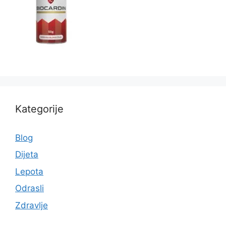
Kategorije
Blog
Dijeta
Lepota
Odrasli
Zdravlje