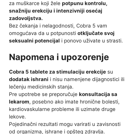
za muškarce koji žele
potpunu kontrolu,
snažniju erekciju i intenzivniji osećaj
zadovoljstva.
Bez čekanja i nelagodnosti, Cobra 5 vam
omogućava da u potpunosti
otključate svoj
seksualni potencijal
i ponovo uživate u strasti.
Napomena i upozorenje
Cobra 5 tablete za stimulaciju erekcije
su
dodatak ishrani
i nisu namenjene dijagnostici ili
lečenju medicinskih stanja.
Pre upotrebe se preporučuje
konsultacija sa
lekarom
, posebno ako imate hronične bolesti,
kardiovaskularne probleme ili uzimate druge
lekove.
Pojedinačni rezultati mogu varirati u zavisnosti
od organizma, ishrane i opšteg zdravlja.