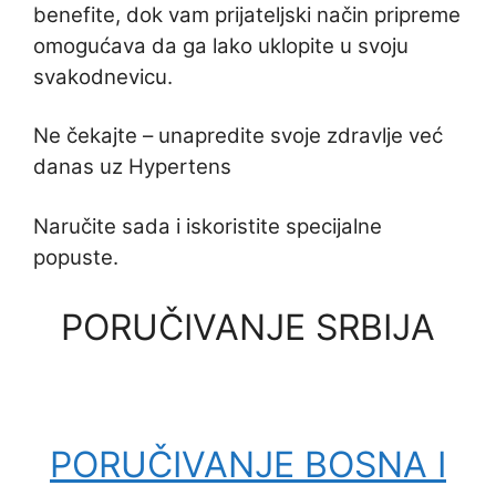
benefite, dok vam prijateljski način pripreme
omogućava da ga lako uklopite u svoju
svakodnevicu.
Ne čekajte – unapredite svoje zdravlje već
danas uz Hypertens
Naručite sada i iskoristite specijalne
popuste.
PORUČIVANJE SRBIJA
PORUČIVANJE BOSNA I