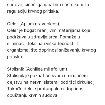
sudove, čineći ga idealnim sastojkom za
regulaciju krvnog pritiska.
Celer (Apium graveolens)
Celer je bogat hranljivim materijama koje
podržavaju zdravlje srca. Pomaže u
eliminaciji toksina i viška tečnosti iz
organizma, što doprinosi snižavanju krvnog
pritiska.
Stolisnik (Achillea millefolium)
Stolisnik je poznat po svom umirujućem
dejstvu na nervni sistem i podršci cirkulaciji.
Takođe deluje protuupalno i doprinosi
opuštanju krvnih sudova.