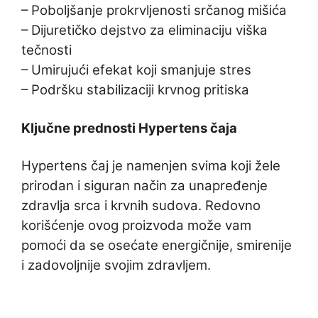
– Poboljšanje prokrvljenosti srčanog mišića
– Dijuretičko dejstvo za eliminaciju viška
tečnosti
– Umirujući efekat koji smanjuje stres
– Podršku stabilizaciji krvnog pritiska
Ključne prednosti Hypertens čaja
Hypertens čaj je namenjen svima koji žele
prirodan i siguran način za unapređenje
zdravlja srca i krvnih sudova. Redovno
korišćenje ovog proizvoda može vam
pomoći da se osećate energičnije, smirenije
i zadovoljnije svojim zdravljem.