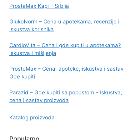
ProstaMax Kapi – Srbija
GlukoNorm – Cena u apotekama, recenzije i
iskustva korisnika
CardioVita – Cena i gde kupiti u apotekama?
Iskustva i mišljenja
ProstoMax – Cena, apoteke, iskustva i sastav –
Gde kupiti
Parazid – Gde kupiti sa popustom – Iskustva,
cena i sastav proizvoda
Katalog proizvoda
Popularno