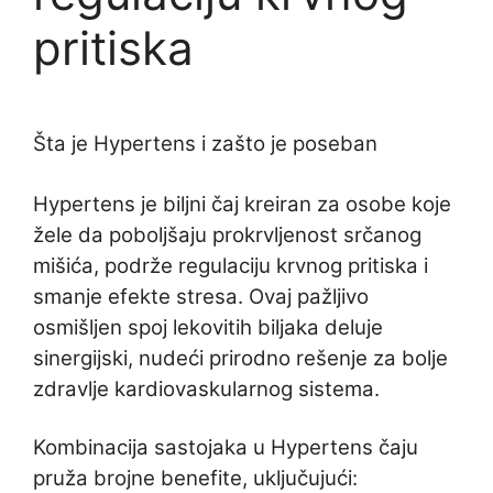
pritiska
Šta je Hypertens i zašto je poseban
Hypertens je biljni čaj kreiran za osobe koje
žele da poboljšaju prokrvljenost srčanog
mišića, podrže regulaciju krvnog pritiska i
smanje efekte stresa. Ovaj pažljivo
osmišljen spoj lekovitih biljaka deluje
sinergijski, nudeći prirodno rešenje za bolje
zdravlje kardiovaskularnog sistema.
Kombinacija sastojaka u Hypertens čaju
pruža brojne benefite, uključujući: