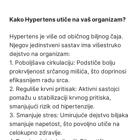
Kako Hypertens utiče na vaš organizam?
Hypertens je više od običnog biljnog čaja.
Njegov jedinstveni sastav ima višestruko
dejstvo na organizam:
1. Poboljšava cirkulaciju: Podstiče bolju
prokrvljenost srčanog mišića, što doprinosi
efikasnijem radu srca.
2. Reguliše krvni pritisak: Aktivni sastojci
pomažu u stabilizaciji krvnog pritiska,
smanjujući rizik od hipertenzije.
3. Smanjuje stres: Umirujuće dejstvo biljaka
smanjuje napetost, što povoljno utiče na
celokupno zdravlje.