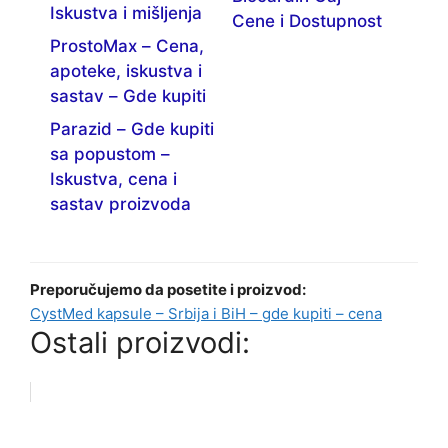
Iskustva i mišljenja
Cene i Dostupnost
ProstoMax – Cena,
apoteke, iskustva i
sastav – Gde kupiti
Parazid – Gde kupiti
sa popustom –
Iskustva, cena i
sastav proizvoda
Preporučujemo da posetite i proizvod:
CystMed kapsule – Srbija i BiH – gde kupiti – cena
Ostali proizvodi: