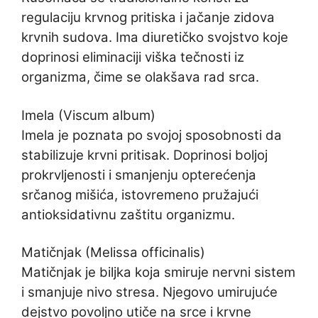
regulaciju krvnog pritiska i jačanje zidova
krvnih sudova. Ima diuretičko svojstvo koje
doprinosi eliminaciji viška tečnosti iz
organizma, čime se olakšava rad srca.
Imela (Viscum album)
Imela je poznata po svojoj sposobnosti da
stabilizuje krvni pritisak. Doprinosi boljoj
prokrvljenosti i smanjenju opterećenja
srčanog mišića, istovremeno pružajući
antioksidativnu zaštitu organizmu.
Matičnjak (Melissa officinalis)
Matičnjak je biljka koja smiruje nervni sistem
i smanjuje nivo stresa. Njegovo umirujuće
dejstvo povoljno utiče na srce i krvne