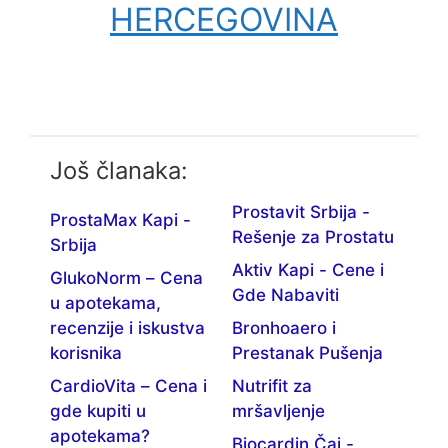
HERCEGOVINA
Još članaka:
Prostavit Srbija -
ProstaMax Kapi -
Rešenje za Prostatu
Srbija
Aktiv Kapi - Cene i
GlukoNorm – Cena
Gde Nabaviti
u apotekama,
recenzije i iskustva
Bronhoaero i
korisnika
Prestanak Pušenja
CardioVita – Cena i
Nutrifit za
gde kupiti u
mršavljenje
apotekama?
Biocardin Čaj -