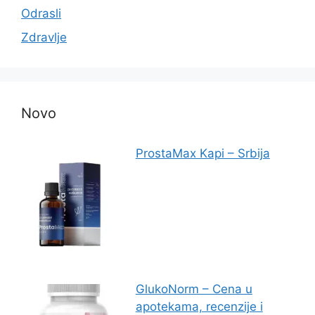
Odrasli
Zdravlje
Novo
ProstaMax Kapi – Srbija
GlukoNorm – Cena u
apotekama, recenzije i