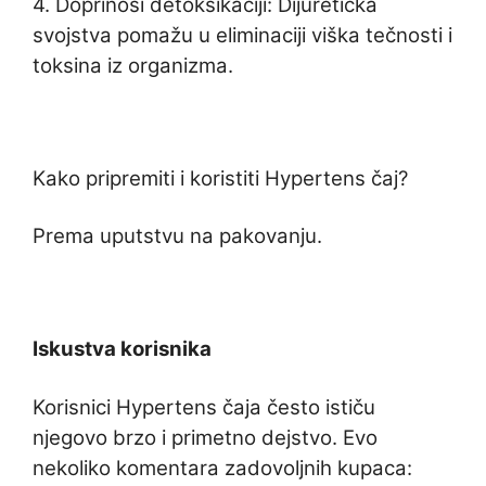
4. Doprinosi detoksikaciji: Dijuretička
svojstva pomažu u eliminaciji viška tečnosti i
toksina iz organizma.
Kako pripremiti i koristiti Hypertens čaj?
Prema uputstvu na pakovanju.
Iskustva korisnika
Korisnici Hypertens čaja često ističu
njegovo brzo i primetno dejstvo. Evo
nekoliko komentara zadovoljnih kupaca: