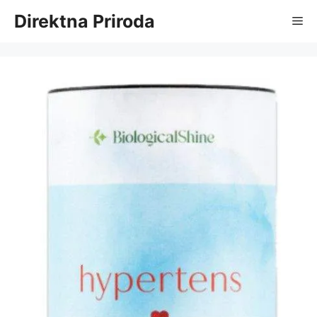
Skip
Direktna Priroda
Me
to
content