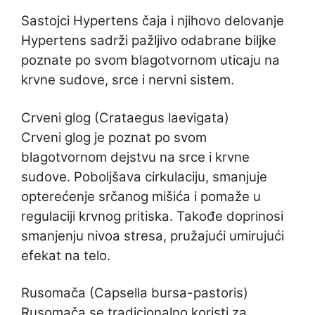
Sastojci Hypertens čaja i njihovo delovanje
Hypertens sadrži pažljivo odabrane biljke
poznate po svom blagotvornom uticaju na
krvne sudove, srce i nervni sistem.
Crveni glog (Crataegus laevigata)
Crveni glog je poznat po svom
blagotvornom dejstvu na srce i krvne
sudove. Poboljšava cirkulaciju, smanjuje
opterećenje srčanog mišića i pomaže u
regulaciji krvnog pritiska. Takođe doprinosi
smanjenju nivoa stresa, pružajući umirujući
efekat na telo.
Rusomača (Capsella bursa-pastoris)
Rusomača se tradicionalno koristi za