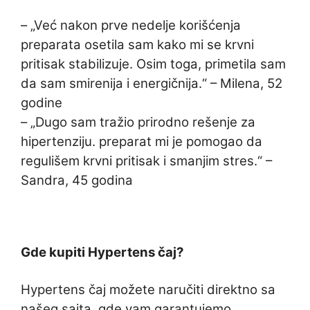
– „Već nakon prve nedelje korišćenja
preparata osetila sam kako mi se krvni
pritisak stabilizuje. Osim toga, primetila sam
da sam smirenija i energičnija.“ – Milena, 52
godine
– „Dugo sam tražio prirodno rešenje za
hipertenziju. preparat mi je pomogao da
regulišem krvni pritisak i smanjim stres.“ –
Sandra, 45 godina
Gde kupiti Hypertens čaj?
Hypertens čaj možete naručiti direktno sa
našeg sajta, gde vam garantujemo