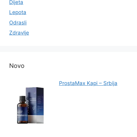
Dijeta
Lepota
Odrasli
Zdravlje
Novo
ProstaMax Kapi – Srbija