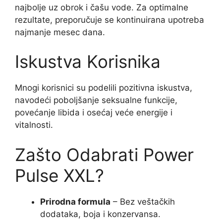
najbolje uz obrok i čašu vode. Za optimalne
rezultate, preporučuje se kontinuirana upotreba
najmanje mesec dana.
Iskustva Korisnika
Mnogi korisnici su podelili pozitivna iskustva,
navodeći poboljšanje seksualne funkcije,
povećanje libida i osećaj veće energije i
vitalnosti.
Zašto Odabrati Power
Pulse XXL?
Prirodna formula
– Bez veštačkih
dodataka, boja i konzervansa.