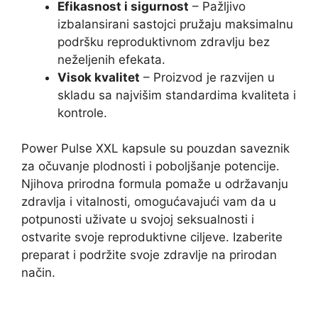
Efikasnost i sigurnost
– Pažljivo
izbalansirani sastojci pružaju maksimalnu
podršku reproduktivnom zdravlju bez
neželjenih efekata.
Visok kvalitet
– Proizvod je razvijen u
skladu sa najvišim standardima kvaliteta i
kontrole.
Power Pulse XXL kapsule su pouzdan saveznik
za očuvanje plodnosti i poboljšanje potencije.
Njihova prirodna formula pomaže u održavanju
zdravlja i vitalnosti, omogućavajući vam da u
potpunosti uživate u svojoj seksualnosti i
ostvarite svoje reproduktivne ciljeve. Izaberite
preparat i podržite svoje zdravlje na prirodan
način.