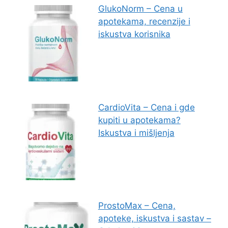
GlukoNorm – Cena u
apotekama, recenzije i
iskustva korisnika
CardioVita – Cena i gde
kupiti u apotekama?
Iskustva i mišljenja
ProstoMax – Cena,
apoteke, iskustva i sastav –