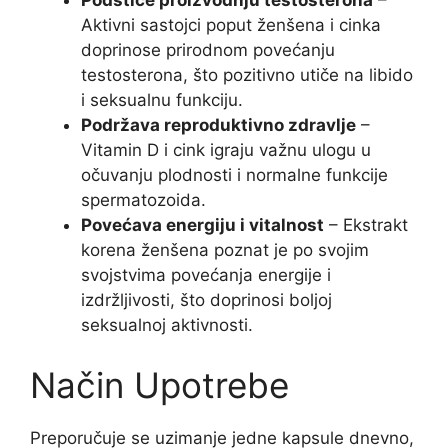
Podstiče proizvodnju testosterona
–
Aktivni sastojci poput ženšena i cinka
doprinose prirodnom povećanju
testosterona, što pozitivno utiče na libido
i seksualnu funkciju.
Podržava reproduktivno zdravlje
–
Vitamin D i cink igraju važnu ulogu u
očuvanju plodnosti i normalne funkcije
spermatozoida.
Povećava energiju i vitalnost
– Ekstrakt
korena ženšena poznat je po svojim
svojstvima povećanja energije i
izdržljivosti, što doprinosi boljoj
seksualnoj aktivnosti.
Način Upotrebe
Preporučuje se uzimanje jedne kapsule dnevno,