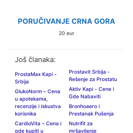
PORUČIVANJE CRNA GORA
20 eur
Još članaka:
Prostavit Srbija -
ProstaMax Kapi -
Rešenje za Prostatu
Srbija
Aktiv Kapi - Cene i
GlukoNorm – Cena
Gde Nabaviti
u apotekama,
recenzije i iskustva
Bronhoaero i
korisnika
Prestanak Pušenja
CardioVita – Cena i
Nutrifit za
gde kupiti u
mršavljenje