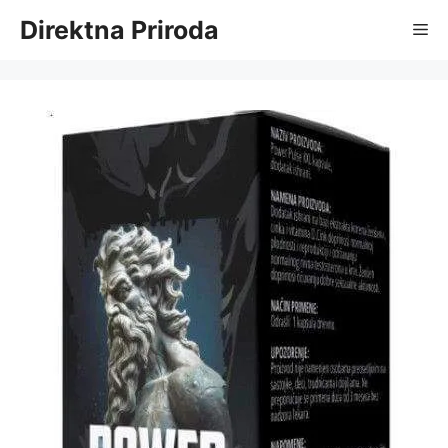
Skip
Direktna Priroda
Me
to
content