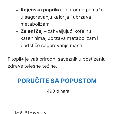
Kajenska paprika
– prirodno pomaže
u sagorevanju kalorija i ubrzava
metabolizam.
Zeleni čaj
– zahvaljujući kofeinu i
katehinima, ubrzava metabolizam i
podstiče sagorevanje masti.
Fitopil+ je vaš prirodni saveznik u postizanju
zdrave telesne težine.
PORUČITE SA POPUSTOM
1490 dinara
Još članaka: