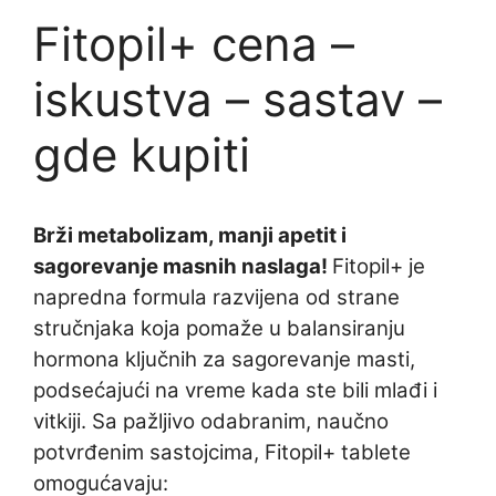
Fitopil+ cena –
iskustva – sastav –
gde kupiti
Brži metabolizam, manji apetit i
sagorevanje masnih naslaga!
Fitopil+ je
napredna formula razvijena od strane
stručnjaka koja pomaže u balansiranju
hormona ključnih za sagorevanje masti,
podsećajući na vreme kada ste bili mlađi i
vitkiji. Sa pažljivo odabranim, naučno
potvrđenim sastojcima, Fitopil+ tablete
omogućavaju: