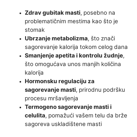
Zdrav gubitak masti
, posebno na
problematičnim mestima kao što je
stomak
Ubrzanje metabolizma
, što znači
sagorevanje kalorija tokom celog dana
Smanjenje apetita i kontrolu žudnje
,
što omogućava unos manjih količina
kalorija
Hormonsku regulaciju za
sagorevanje masti
, prirodnu podršku
procesu mršavljenja
Termogeno sagorevanje masti i
celulita
, pomažući vašem telu da brže
sagoreva uskladištene masti