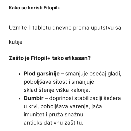
Kako se koristi Fitopil+
Uzmite 1 tabletu dnevno prema uputstvu sa
kutije
Zašto je Fitopil+ tako efikasan?
Plod garsinije
– smanjuje osećaj gladi,
poboljšava sitost i smanjuje
skladištenje viška kalorija.
Đumbir
– doprinosi stabilizaciji šećera
u krvi, poboljšava varenje, jača
imunitet i pruža snažnu
antioksidativnu zaštitu.