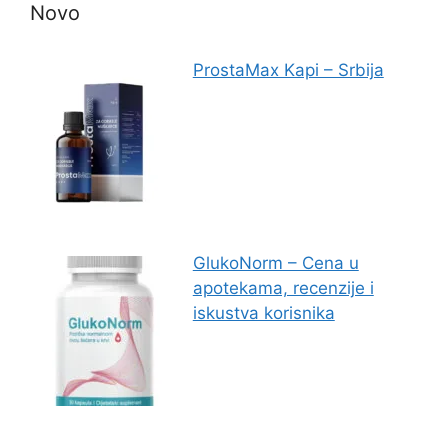
Novo
ProstaMax Kapi – Srbija
GlukoNorm – Cena u
apotekama, recenzije i
iskustva korisnika