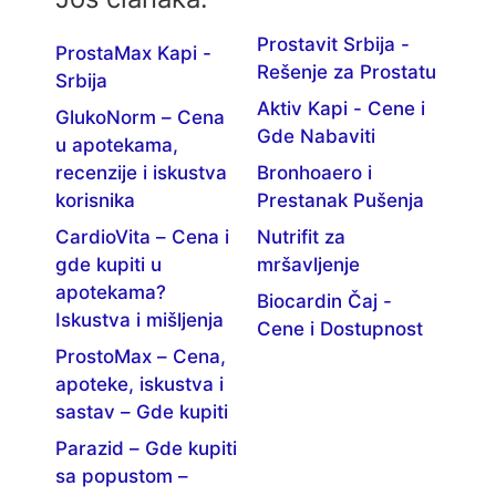
Prostavit Srbija -
ProstaMax Kapi -
Rešenje za Prostatu
Srbija
Aktiv Kapi - Cene i
GlukoNorm – Cena
Gde Nabaviti
u apotekama,
recenzije i iskustva
Bronhoaero i
korisnika
Prestanak Pušenja
CardioVita – Cena i
Nutrifit za
gde kupiti u
mršavljenje
apotekama?
Biocardin Čaj -
Iskustva i mišljenja
Cene i Dostupnost
ProstoMax – Cena,
apoteke, iskustva i
sastav – Gde kupiti
Parazid – Gde kupiti
sa popustom –