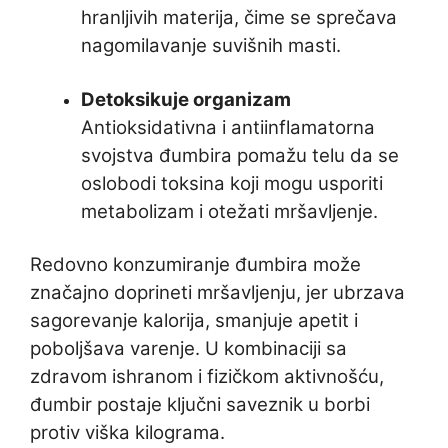
hranljivih materija, čime se sprečava
nagomilavanje suvišnih masti.
Detoksikuje organizam
Antioksidativna i antiinflamatorna
svojstva đumbira pomažu telu da se
oslobodi toksina koji mogu usporiti
metabolizam i otežati mršavljenje.
Redovno konzumiranje đumbira može
značajno doprineti mršavljenju, jer ubrzava
sagorevanje kalorija, smanjuje apetit i
poboljšava varenje. U kombinaciji sa
zdravom ishranom i fizičkom aktivnošću,
đumbir postaje ključni saveznik u borbi
protiv viška kilograma.