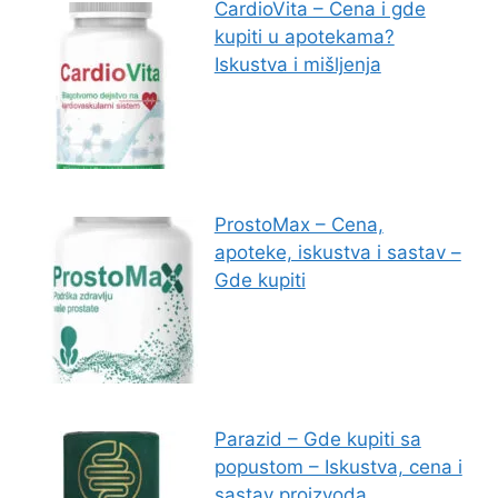
CardioVita – Cena i gde
kupiti u apotekama?
Iskustva i mišljenja
ProstoMax – Cena,
apoteke, iskustva i sastav –
Gde kupiti
Parazid – Gde kupiti sa
popustom – Iskustva, cena i
sastav proizvoda