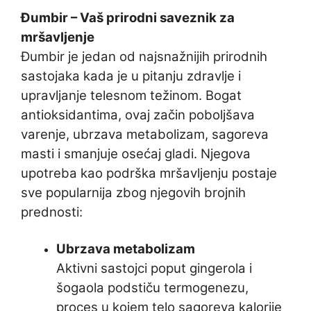
Đumbir – Vaš prirodni saveznik za
mršavljenje
Đumbir je jedan od najsnažnijih prirodnih
sastojaka kada je u pitanju zdravlje i
upravljanje telesnom težinom. Bogat
antioksidantima, ovaj začin poboljšava
varenje, ubrzava metabolizam, sagoreva
masti i smanjuje osećaj gladi. Njegova
upotreba kao podrška mršavljenju postaje
sve popularnija zbog njegovih brojnih
prednosti:
Ubrzava metabolizam
Aktivni sastojci poput gingerola i
šogaola podstiču termogenezu,
proces u kojem telo sagoreva kalorije