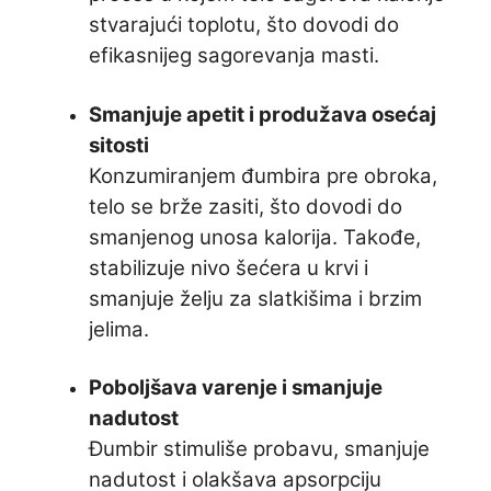
stvarajući toplotu, što dovodi do
efikasnijeg sagorevanja masti.
Smanjuje apetit i produžava osećaj
sitosti
Konzumiranjem đumbira pre obroka,
telo se brže zasiti, što dovodi do
smanjenog unosa kalorija. Takođe,
stabilizuje nivo šećera u krvi i
smanjuje želju za slatkišima i brzim
jelima.
Poboljšava varenje i smanjuje
nadutost
Đumbir stimuliše probavu, smanjuje
nadutost i olakšava apsorpciju