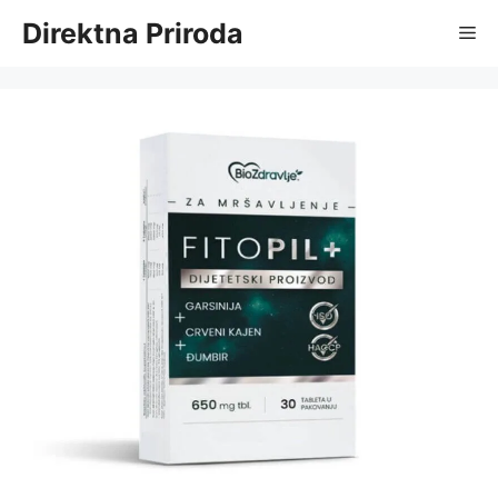
Skip
Direktna Priroda
Me
to
content