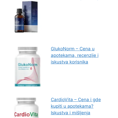
GlukoNorm – Cena u
apotekama, recenzije i
iskustva korisnika
CardioVita – Cena i gde
kupiti u apotekama?
Iskustva i mišljenja