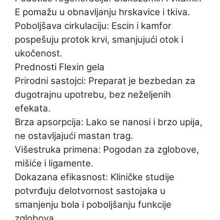
E pomažu u obnavljanju hrskavice i tkiva.
Poboljšava cirkulaciju: Escin i kamfor
pospešuju protok krvi, smanjujući otok i
ukočenost.
Prednosti Flexin gela
Prirodni sastojci: Preparat je bezbedan za
dugotrajnu upotrebu, bez neželjenih
efekata.
Brza apsorpcija: Lako se nanosi i brzo upija,
ne ostavljajući mastan trag.
Višestruka primena: Pogodan za zglobove,
mišiće i ligamente.
Dokazana efikasnost: Kliničke studije
potvrđuju delotvornost sastojaka u
smanjenju bola i poboljšanju funkcije
zglobova.