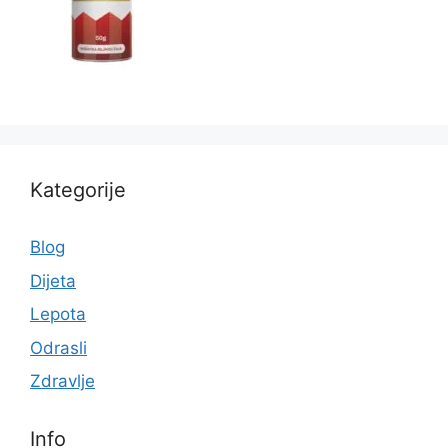
Kategorije
Blog
Dijeta
Lepota
Odrasli
Zdravlje
Info