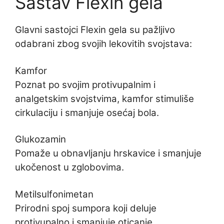
Sastav Flexin gela
Glavni sastojci Flexin gela su pažljivo
odabrani zbog svojih lekovitih svojstava:
Kamfor
Poznat po svojim protivupalnim i
analgetskim svojstvima, kamfor stimuliše
cirkulaciju i smanjuje osećaj bola.
Glukozamin
Pomaže u obnavljanju hrskavice i smanjuje
ukočenost u zglobovima.
Metilsulfonimetan
Prirodni spoj sumpora koji deluje
protivupalno i smanjuje oticanje.