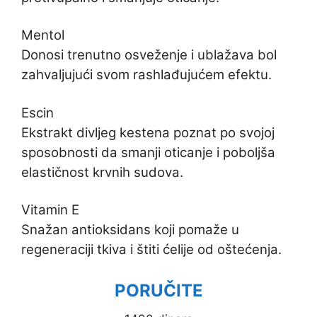
Mentol
Donosi trenutno osveženje i ublažava bol
zahvaljujući svom rashlađujućem efektu.
Escin
Ekstrakt divljeg kestena poznat po svojoj
sposobnosti da smanji oticanje i poboljša
elastičnost krvnih sudova.
Vitamin E
Snažan antioksidans koji pomaže u
regeneraciji tkiva i štiti ćelije od oštećenja.
PORUČITE