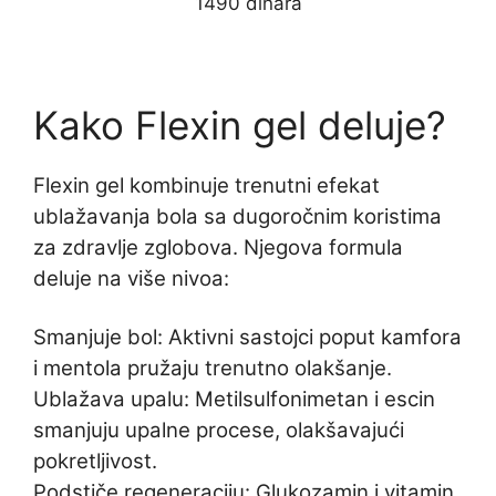
1490 dinara
Kako Flexin gel deluje?
Flexin gel kombinuje trenutni efekat
ublažavanja bola sa dugoročnim koristima
za zdravlje zglobova. Njegova formula
deluje na više nivoa:
Smanjuje bol: Aktivni sastojci poput kamfora
i mentola pružaju trenutno olakšanje.
Ublažava upalu: Metilsulfonimetan i escin
smanjuju upalne procese, olakšavajući
pokretljivost.
Podstiče regeneraciju: Glukozamin i vitamin