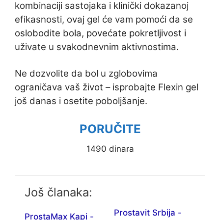
kombinaciji sastojaka i klinički dokazanoj
efikasnosti, ovaj gel će vam pomoći da se
oslobodite bola, povećate pokretljivost i
uživate u svakodnevnim aktivnostima.
Ne dozvolite da bol u zglobovima
ograničava vaš život – isprobajte Flexin gel
još danas i osetite poboljšanje.
PORUČITE
1490 dinara
Još članaka:
Prostavit Srbija -
ProstaMax Kapi -