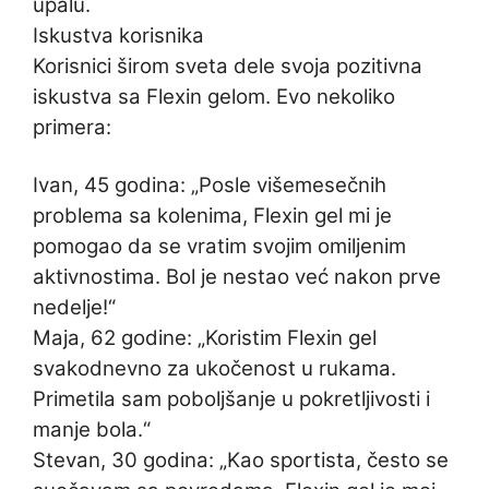
upalu.
Iskustva korisnika
Korisnici širom sveta dele svoja pozitivna
iskustva sa Flexin gelom. Evo nekoliko
primera:
Ivan, 45 godina: „Posle višemesečnih
problema sa kolenima, Flexin gel mi je
pomogao da se vratim svojim omiljenim
aktivnostima. Bol je nestao već nakon prve
nedelje!“
Maja, 62 godine: „Koristim Flexin gel
svakodnevno za ukočenost u rukama.
Primetila sam poboljšanje u pokretljivosti i
manje bola.“
Stevan, 30 godina: „Kao sportista, često se