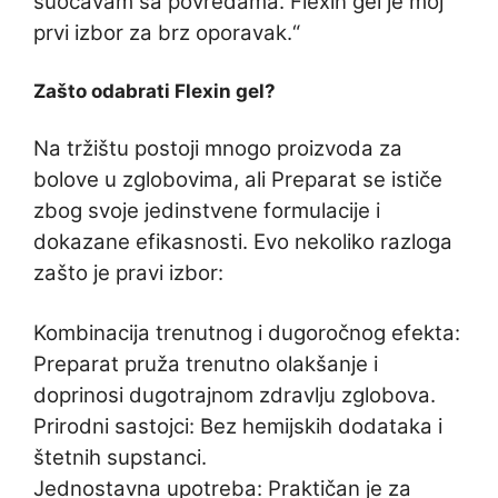
suočavam sa povredama. Flexin gel je moj
prvi izbor za brz oporavak.“
Zašto odabrati Flexin gel?
Na tržištu postoji mnogo proizvoda za
bolove u zglobovima, ali Preparat se ističe
zbog svoje jedinstvene formulacije i
dokazane efikasnosti. Evo nekoliko razloga
zašto je pravi izbor:
Kombinacija trenutnog i dugoročnog efekta:
Preparat pruža trenutno olakšanje i
doprinosi dugotrajnom zdravlju zglobova.
Prirodni sastojci: Bez hemijskih dodataka i
štetnih supstanci.
Jednostavna upotreba: Praktičan je za