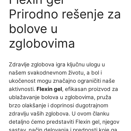
Prirodno rešenje za
bolove u
zglobovima
Zdravlje zglobova igra ključnu ulogu u
našem svakodnevnom životu, a bol i
ukočenost mogu značajno ograničiti naše
aktivnosti.
Flexin gel
, efikasan proizvod za
ublažavanje bolova u zglobovima, pruža
brzo olakšanje i doprinosi dugotrajnom
zdravlju vaših zglobova. U ovom članku
detaljno ćemo predstaviti Flexin gel, njegov
sastav, način delovanja i prednosti koje ga