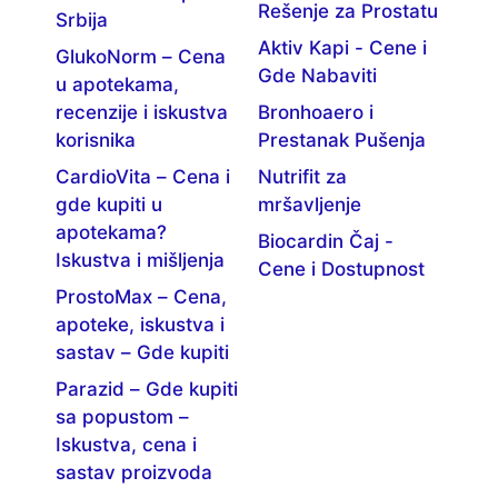
Rešenje za Prostatu
Srbija
Aktiv Kapi - Cene i
GlukoNorm – Cena
Gde Nabaviti
u apotekama,
recenzije i iskustva
Bronhoaero i
korisnika
Prestanak Pušenja
CardioVita – Cena i
Nutrifit za
gde kupiti u
mršavljenje
apotekama?
Biocardin Čaj -
Iskustva i mišljenja
Cene i Dostupnost
ProstoMax – Cena,
apoteke, iskustva i
sastav – Gde kupiti
Parazid – Gde kupiti
sa popustom –
Iskustva, cena i
sastav proizvoda