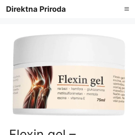
Skip
Direktna Priroda
Me
to
content
Flexin gel –