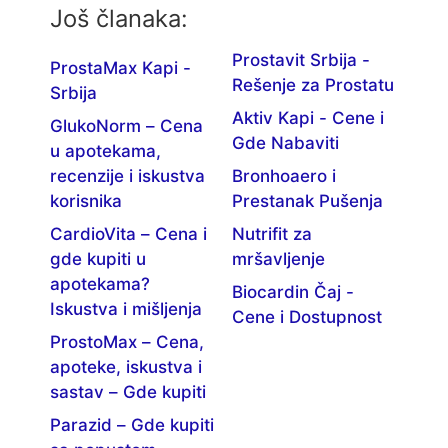
Još članaka:
Prostavit Srbija -
ProstaMax Kapi -
Rešenje za Prostatu
Srbija
Aktiv Kapi - Cene i
GlukoNorm – Cena
Gde Nabaviti
u apotekama,
recenzije i iskustva
Bronhoaero i
korisnika
Prestanak Pušenja
CardioVita – Cena i
Nutrifit za
gde kupiti u
mršavljenje
apotekama?
Biocardin Čaj -
Iskustva i mišljenja
Cene i Dostupnost
ProstoMax – Cena,
apoteke, iskustva i
sastav – Gde kupiti
Parazid – Gde kupiti