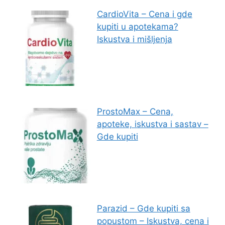
CardioVita – Cena i gde
kupiti u apotekama?
Iskustva i mišljenja
ProstoMax – Cena,
apoteke, iskustva i sastav –
Gde kupiti
Parazid – Gde kupiti sa
popustom – Iskustva, cena i