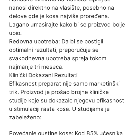
nanosi direktno na vlasište, posebno na
delove gde je kosa najviše proređena.
Lagano umasirajte kako bi se proizvod bolje
upio.
Redovna upotreba: Da bi se postigli
optimalni rezultati, preporučuje se
svakodnevna upotreba spreja tokom
najmanje tri meseca.
Klinički Dokazani Rezultati
Efikasnost preparat nije samo marketinški
trik. Proizvod je prošao brojne kliničke
studije koje su dokazale njegovu efikasnost
u stimulaciji rasta kose. U studijama je
zabeleženo:
Povećanje gustine kose: Kod 85% učesnika