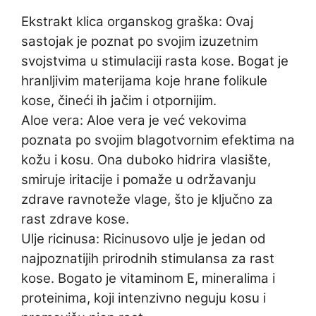
Ekstrakt klica organskog graška: Ovaj
sastojak je poznat po svojim izuzetnim
svojstvima u stimulaciji rasta kose. Bogat je
hranljivim materijama koje hrane folikule
kose, čineći ih jačim i otpornijim.
Aloe vera: Aloe vera je već vekovima
poznata po svojim blagotvornim efektima na
kožu i kosu. Ona duboko hidrira vlasište,
smiruje iritacije i pomaže u održavanju
zdrave ravnoteže vlage, što je ključno za
rast zdrave kose.
Ulje ricinusa: Ricinusovo ulje je jedan od
najpoznatijih prirodnih stimulansa za rast
kose. Bogato je vitaminom E, mineralima i
proteinima, koji intenzivno neguju kosu i