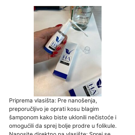
Priprema vlasišta: Pre nanošenja,
preporučljivo je oprati kosu blagim
šamponom kako biste uklonili nečistoće i
omogućili da sprej bolje prodre u folikule.
Nanosite direktno na vlasište: Sprej se