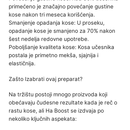
primećeno je značajno povećanje gustine
kose nakon tri meseca korišćenja.
Smanjenje opadanja kose: U proseku,
opadanje kose je smanjeno za 70% nakon
šest nedelja redovne upotrebe.
Poboljšanje kvaliteta kose: Kosa učesnika
postala je primetno mekša, sjajnija i
elastičnija.
Zašto Izabrati ovaj preparat?
Na tržištu postoji mnogo proizvoda koji
obećavaju čudesne rezultate kada je reč o
rastu kose, ali Ha Boost se izdvaja po
nekoliko ključnih aspekata: