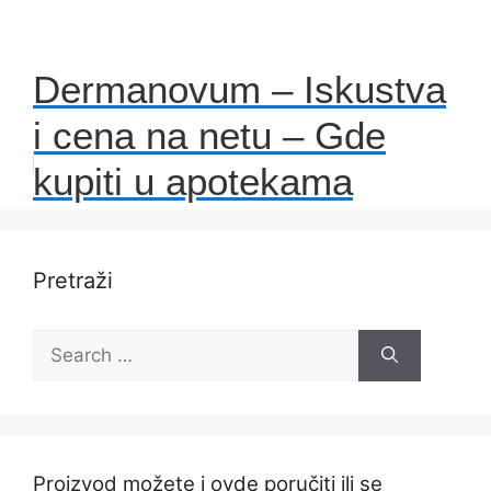
Dermanovum – Iskustva
i cena na netu – Gde
kupiti u apotekama
Pretraži
Search
for:
Proizvod možete i ovde poručiti ili se