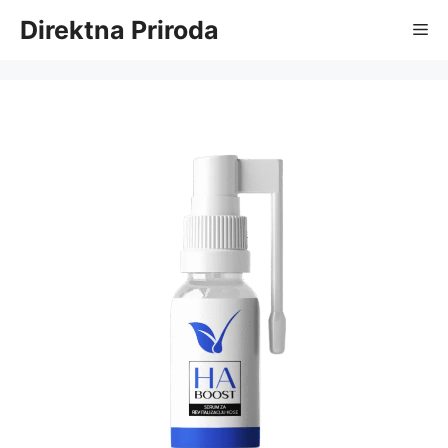
Skip
Direktna Priroda
Me
to
content