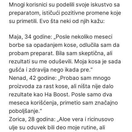
Mnogi korisnici su podelili svoje iskustvo sa
preparatom, ističući pozitivne promene koje
su primetili. Evo šta neki od njih kažu:
Maja, 34 godine: „Posle nekoliko meseci
borbe sa opadanjem kose, odlučila sam da
probam preparat. Bila sam skeptična, ali
rezultati su me oduševili. Moja kosa je sada
gušća i zdravija nego ikada pre.“
Nenad, 42 godine: „Probao sam mnogo
proizvoda za rast kose, ali ništa nije dalo
rezultate kao Ha Boost. Posle samo dva
meseca korišćenja, primetio sam značajno
poboljšanje.“
Zorica, 28 godina: „Aloe vera i ricinusovo
ulje su oduvek bili deo moje rutine, ali