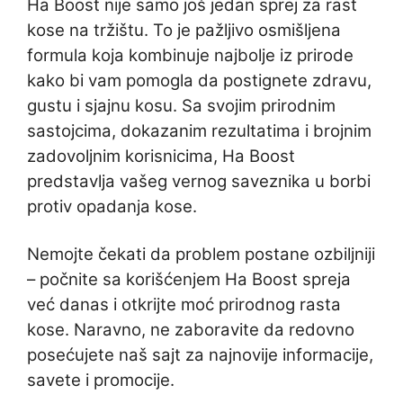
Ha Boost nije samo još jedan sprej za rast
kose na tržištu. To je pažljivo osmišljena
formula koja kombinuje najbolje iz prirode
kako bi vam pomogla da postignete zdravu,
gustu i sjajnu kosu. Sa svojim prirodnim
sastojcima, dokazanim rezultatima i brojnim
zadovoljnim korisnicima, Ha Boost
predstavlja vašeg vernog saveznika u borbi
protiv opadanja kose.
Nemojte čekati da problem postane ozbiljniji
– počnite sa korišćenjem Ha Boost spreja
već danas i otkrijte moć prirodnog rasta
kose. Naravno, ne zaboravite da redovno
posećujete naš sajt za najnovije informacije,
savete i promocije.