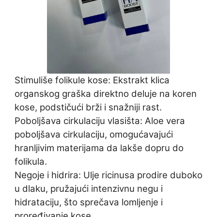
Stimuliše folikule kose: Ekstrakt klica
organskog graška direktno deluje na koren
kose, podstičući brži i snažniji rast.
Poboljšava cirkulaciju vlasišta: Aloe vera
poboljšava cirkulaciju, omogućavajući
hranljivim materijama da lakše dopru do
folikula.
Negoje i hidrira: Ulje ricinusa prodire duboko
u dlaku, pružajući intenzivnu negu i
hidrataciju, što sprečava lomljenje i
proređivanje kose.