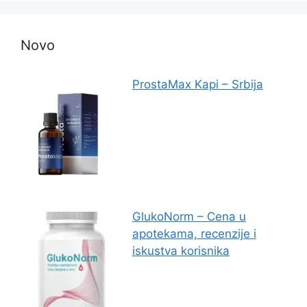
Novo
ProstaMax Kapi – Srbija
GlukoNorm – Cena u
apotekama, recenzije i
iskustva korisnika