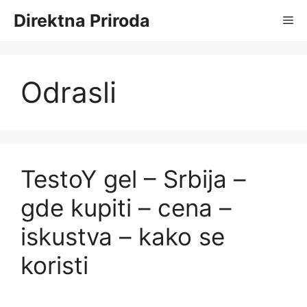
Skip
Direktna Priroda
Me
to
content
Odrasli
TestoY gel – Srbija –
gde kupiti – cena –
iskustva – kako se
koristi