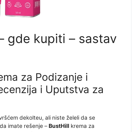
– gde kupiti – sastav
rema za Podizanje i
cenzija i Uputstva za
čvršćem dekolteu, ali niste želeli da se
da imate rešenje –
BustHill
krema za