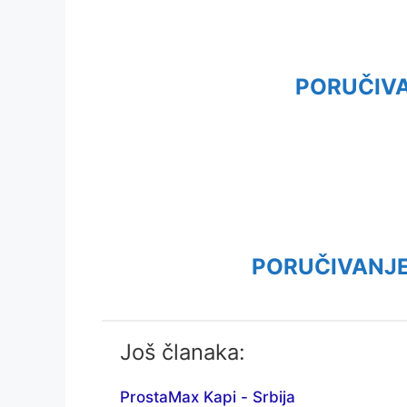
PORUČIV
PORUČIVANJE
Još članaka:
ProstaMax Kapi - Srbija