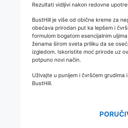
Rezultati vidljivi nakon redovne upotr
BustHill je više od obične kreme za neg
obećava prirodan put ka lepšem i čvr
formulom bogatom esencijalnim uljima i
ženama širom sveta priliku da se ose
izgledom. Iskoristite moć prirode uz ov
potpuno novi način.
Uživajte u punijem i čvršćem grudima
BustHill.
PORUČI