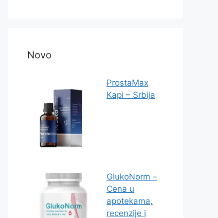
Novo
ProstaMax
Kapi – Srbija
GlukoNorm –
Cena u
apotekama,
recenzije i