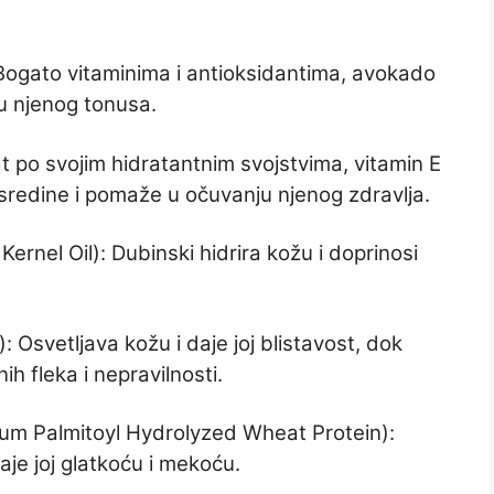
 Bogato vitaminima i antioksidantima, avokado
ju njenog tonusa.
t po svojim hidratantnim svojstvima, vitamin E
e sredine i pomaže u očuvanju njenog zdravlja.
rnel Oil): Dubinski hidrira kožu i doprinosi
: Osvetljava kožu i daje joj blistavost, dok
 fleka i nepravilnosti.
sium Palmitoyl Hydrolyzed Wheat Protein):
je joj glatkoću i mekoću.