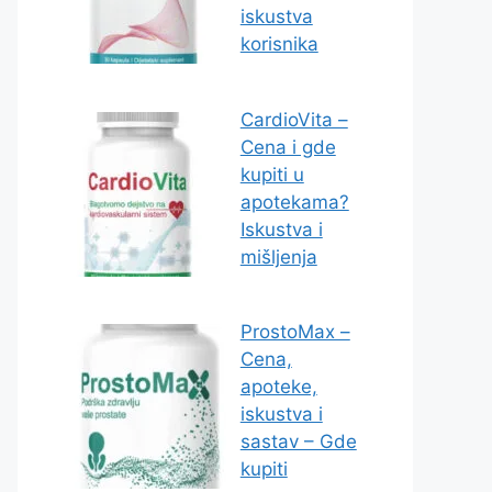
iskustva
korisnika
CardioVita –
Cena i gde
kupiti u
apotekama?
Iskustva i
mišljenja
ProstoMax –
Cena,
apoteke,
iskustva i
sastav – Gde
kupiti