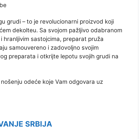
ebe
u grudi – to je revolucionarni proizvod koji
šćem dekolteu. Sa svojom pažljivo odabranom
 hranljivim sastojcima, preparat pruža
ćaju samouvereno i zadovoljno svojim
og preparata i otkrijte lepotu svojih grudi na
 i nošenju odeće koje Vam odgovara uz
VANJE SRBIJA