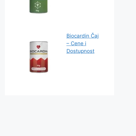
Biocardin Čaj
– Cene i
Dostupnost