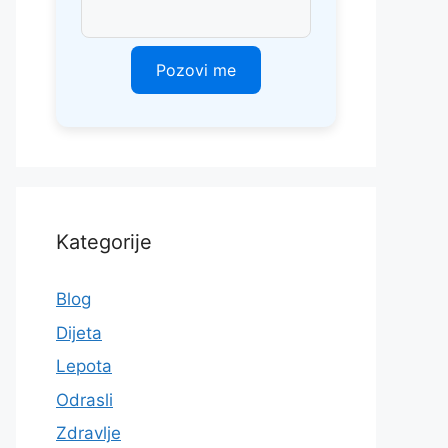
Kategorije
Blog
Dijeta
Lepota
Odrasli
Zdravlje