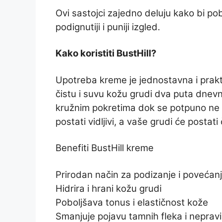
Ovi sastojci zajedno deluju kako bi pobo
podignutiji i puniji izgled.
Kako koristiti BustHill?
Upotreba kreme je jednostavna i prak
čistu i suvu kožu grudi dva puta dnev
kružnim pokretima dok se potpuno ne 
postati vidljivi, a vaše grudi će postati
Benefiti BustHill kreme
Prirodan način za podizanje i povećanj
Hidrira i hrani kožu grudi
Poboljšava tonus i elastičnost kože
Smanjuje pojavu tamnih fleka i nepravi