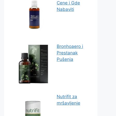
Cene i Gde
Nabaviti
Bronhoaero i
Prestanak
Pušenja
Nutrifit za
mršavljenje