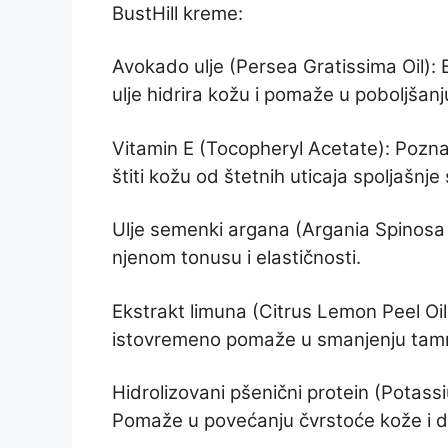
BustHill kreme:
Avokado ulje (Persea Gratissima Oil):
ulje hidrira kožu i pomaže u poboljšan
Vitamin E (Tocopheryl Acetate): Pozna
štiti kožu od štetnih uticaja spoljašnj
Ulje semenki argana (Argania Spinosa Ke
njenom tonusu i elastičnosti.
Ekstrakt limuna (Citrus Lemon Peel Oil)
istovremeno pomaže u smanjenju tamnih
Hidrolizovani pšenični protein (Potas
Pomaže u povećanju čvrstoće kože i da