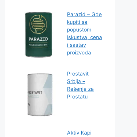
Parazid – Gde
kupiti sa
popustom –
Iskustva, cena
i sastav
proizvoda
Prostavit
Srbija –
Rešenje za
Prostatu
Aktiv Kapi –