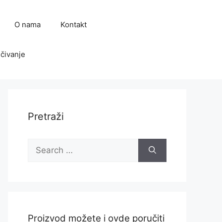
O nama
Kontakt
čivanje
Pretraži
Search
for:
Proizvod možete i ovde poručiti