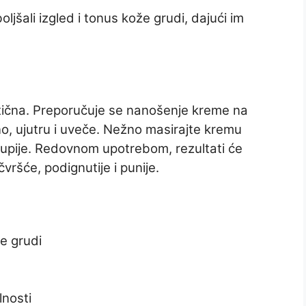
ljšali izgled i tonus kože grudi, dajući im
tična. Preporučuje se nanošenje kreme na
no, ujutru i uveče. Nežno masirajte kremu
upije. Redovnom upotrebom, rezultati će
 čvršće, podignutije i punije.
e grudi
lnosti