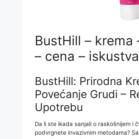
BustHill – krema 
– cena – iskustva
BustHill: Prirodna K
Povećanje Grudi – Re
Upotrebu
Da li ste ikada sanjali o raskošnijem i 
podvrgnete invazivnim metodama? Sa