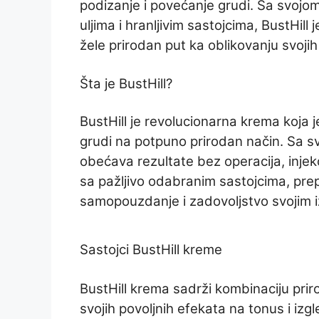
podizanje i povećanje grudi. Sa svoj
uljima i hranljivim sastojcima, BustHill
žele prirodan put ka oblikovanju svojih
Šta je BustHill?
BustHill je revolucionarna krema koja j
grudi na potpuno prirodan način. Sa 
obećava rezultate bez operacija, injekc
sa pažljivo odabranim sastojcima, pre
samopouzdanje i zadovoljstvo svojim 
Sastojci BustHill kreme
BustHill krema sadrži kombinaciju prir
svojih povoljnih efekata na tonus i izg