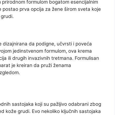
om prirodnom formulom bogatom esencijalnim
 je postao prva opcija za žene širom sveta koje
 grudi.
e dizajnirana da podigne, učvrsti i poveća
svojom jedinstvenom formulom, ova krema
ija ili drugih invazivnih tretmana. Formulisan
parat je kreiran da pruži ženama
izgledom.
odnih sastojaka koji su pažljivo odabrani zbog
led kože grudi. Evo nekoliko ključnih sastojaka