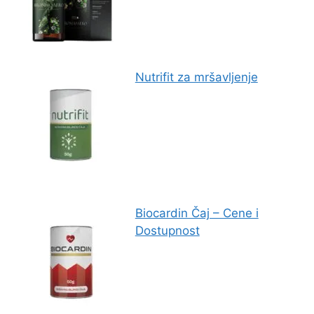
Nutrifit za mršavljenje
Biocardin Čaj – Cene i
Dostupnost