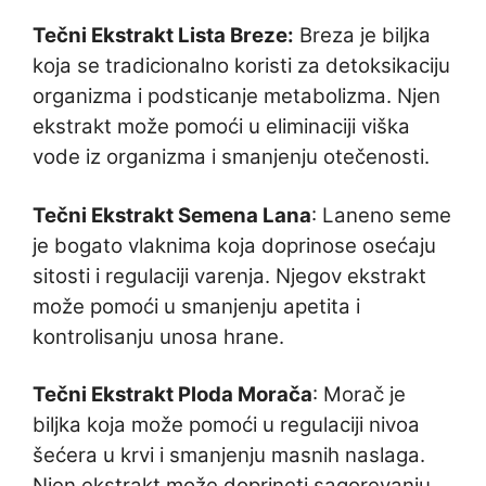
Tečni Ekstrakt Lista Breze:
Breza je biljka
koja se tradicionalno koristi za detoksikaciju
organizma i podsticanje metabolizma. Njen
ekstrakt može pomoći u eliminaciji viška
vode iz organizma i smanjenju otečenosti.
Tečni Ekstrakt Semena Lana
: Laneno seme
je bogato vlaknima koja doprinose osećaju
sitosti i regulaciji varenja. Njegov ekstrakt
može pomoći u smanjenju apetita i
kontrolisanju unosa hrane.
Tečni Ekstrakt Ploda Morača
: Morač je
biljka koja može pomoći u regulaciji nivoa
šećera u krvi i smanjenju masnih naslaga.
Njen ekstrakt može doprineti sagorevanju