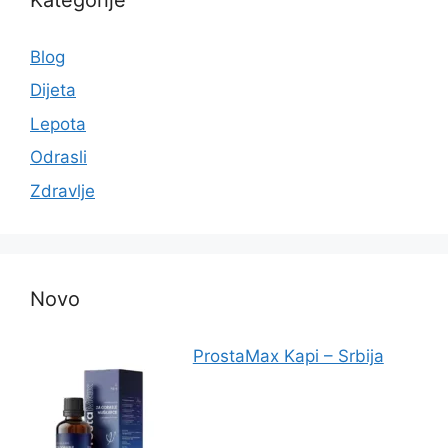
Blog
Dijeta
Lepota
Odrasli
Zdravlje
Novo
ProstaMax Kapi – Srbija