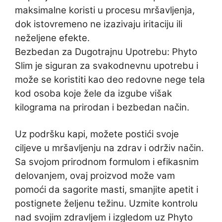
maksimalne koristi u procesu mršavljenja,
dok istovremeno ne izazivaju iritaciju ili
neželjene efekte.
Bezbedan za Dugotrajnu Upotrebu: Phyto
Slim je siguran za svakodnevnu upotrebu i
može se koristiti kao deo redovne nege tela
kod osoba koje žele da izgube višak
kilograma na prirodan i bezbedan način.
Uz podršku kapi, možete postići svoje
ciljeve u mršavljenju na zdrav i održiv način.
Sa svojom prirodnom formulom i efikasnim
delovanjem, ovaj proizvod može vam
pomoći da sagorite masti, smanjite apetit i
postignete željenu težinu. Uzmite kontrolu
nad svojim zdravljem i izgledom uz Phyto