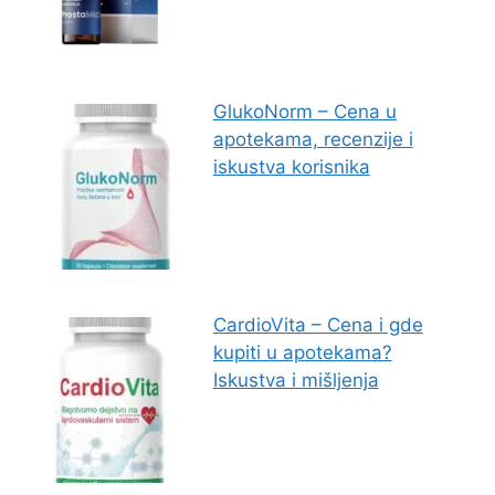
GlukoNorm – Cena u
apotekama, recenzije i
iskustva korisnika
CardioVita – Cena i gde
kupiti u apotekama?
Iskustva i mišljenja