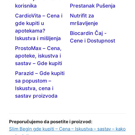
korisnika
Prestanak Pušenja
CardioVita – Cena i
Nutrifit za
gde kupiti u
mršavljenje
apotekama?
Biocardin Čaj -
Iskustva i mišljenja
Cene i Dostupnost
ProstoMax – Cena,
apoteke, iskustva i
sastav – Gde kupiti
Parazid – Gde kupiti
sa popustom –
Iskustva, cena i
sastav proizvoda
Preporučujemo da posetite i proizvod:
Slim Begin gde kupiti – Cena – Iskustva – sastav – kako