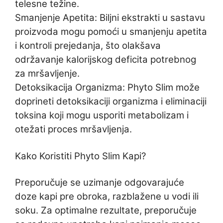
telesne težine.
Smanjenje Apetita: Biljni ekstrakti u sastavu
proizvoda mogu pomoći u smanjenju apetita
i kontroli prejedanja, što olakšava
održavanje kalorijskog deficita potrebnog
za mršavljenje.
Detoksikacija Organizma: Phyto Slim može
doprineti detoksikaciji organizma i eliminaciji
toksina koji mogu usporiti metabolizam i
otežati proces mršavljenja.
Kako Koristiti Phyto Slim Kapi?
Preporučuje se uzimanje odgovarajuće
doze kapi pre obroka, razblažene u vodi ili
soku. Za optimalne rezultate, preporučuje