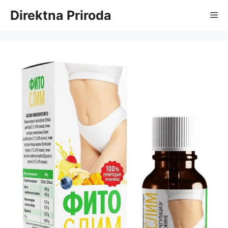
Skip
Direktna Priroda
Me
to
content