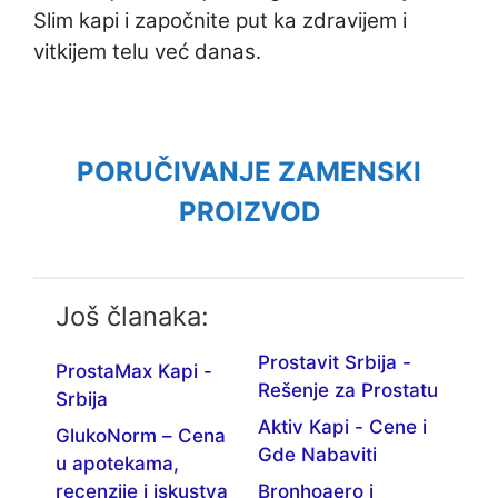
Slim kapi i započnite put ka zdravijem i
vitkijem telu već danas.
PORUČIVANJE ZAMENSKI
PROIZVOD
Još članaka:
Prostavit Srbija -
ProstaMax Kapi -
Rešenje za Prostatu
Srbija
Aktiv Kapi - Cene i
GlukoNorm – Cena
Gde Nabaviti
u apotekama,
recenzije i iskustva
Bronhoaero i