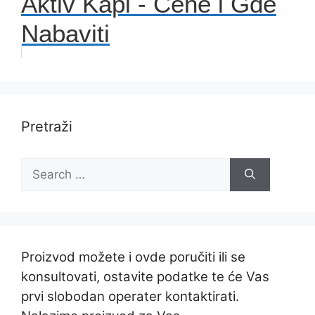
Aktiv Kapi - Cene i Gde
Nabaviti
Pretraži
Search
for:
Proizvod možete i ovde poručiti ili se
konsultovati, ostavite podatke te će Vas
prvi slobodan operater kontaktirati.