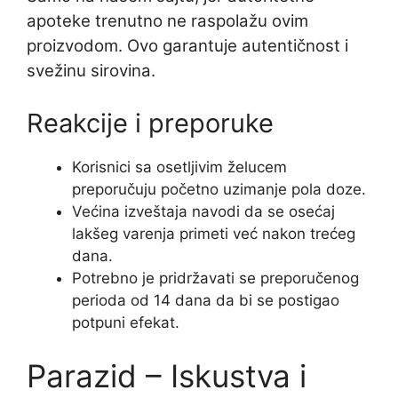
apoteke trenutno ne raspolažu ovim
proizvodom. Ovo garantuje autentičnost i
svežinu sirovina.
Reakcije i preporuke
Korisnici sa osetljivim želucem
preporučuju početno uzimanje pola doze.
Većina izveštaja navodi da se osećaj
lakšeg varenja primeti već nakon trećeg
dana.
Potrebno je pridržavati se preporučenog
perioda od 14 dana da bi se postigao
potpuni efekat.
Parazid – Iskustva i