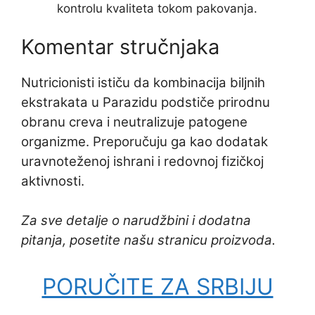
kontrolu kvaliteta tokom pakovanja.
Komentar stručnjaka
Nutricionisti ističu da kombinacija biljnih
ekstrakata u Parazidu podstiče prirodnu
obranu creva i neutralizuje patogene
organizme. Preporučuju ga kao dodatak
uravnoteženoj ishrani i redovnoj fizičkoj
aktivnosti.
Za sve detalje o narudžbini i dodatna
pitanja, posetite našu stranicu proizvoda.
PORUČITE ZA SRBIJU