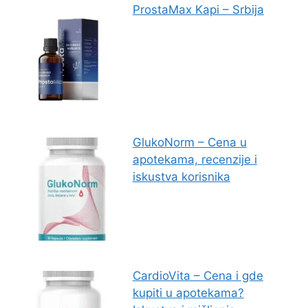
ProstaMax Kapi – Srbija
GlukoNorm – Cena u
apotekama, recenzije i
iskustva korisnika
CardioVita – Cena i gde
kupiti u apotekama?