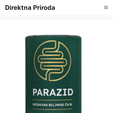
Skip
Direktna Priroda
Me
to
content