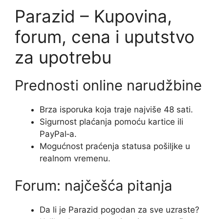
Parazid – Kupovina,
forum, cena i uputstvo
za upotrebu
Prednosti online narudžbine
Brza isporuka koja traje najviše 48 sati.
Sigurnost plaćanja pomoću kartice ili
PayPal‑a.
Mogućnost praćenja statusa pošiljke u
realnom vremenu.
Forum: najčešća pitanja
Da li je Parazid pogodan za sve uzraste?