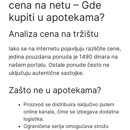
cena na netu – Gde
kupiti u apotekama?
Analiza cena na tržištu
Iako se na internetu pojavljuju različite cene,
jedina pouzdana ponuda je 1490 dinara na
našem portalu. Ostale ponude često ne
uključuju autentične sastojke.
Zašto ne u apotekama?
Proizvod se distribuira isključivo putem
online kanala, čime se izbegava dodatna
logistika.
Ograničena serija omogućava strožu