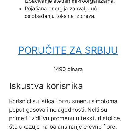
izbacivanje štetnih mikroorganizama.
Pojačana energija zahvaljujući
oslobađanju toksina iz creva.
PORUČITE ZA SRBIJU
1490 dinara
Iskustva korisnika
Korisnici su isticali brzu smenu simptoma
poput gasova i nelagodnosti. Neki su
primetili vidljivu promenu u teksturi stolice,
što ukazuje na balansiranje crevne flore.