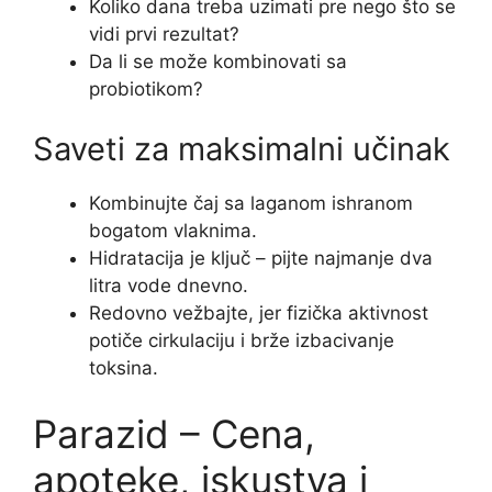
Koliko dana treba uzimati pre nego što se
vidi prvi rezultat?
Da li se može kombinovati sa
probiotikom?
Saveti za maksimalni učinak
Kombinujte čaj sa laganom ishranom
bogatom vlaknima.
Hidratacija je ključ – pijte najmanje dva
litra vode dnevno.
Redovno vežbajte, jer fizička aktivnost
potiče cirkulaciju i brže izbacivanje
toksina.
Parazid – Cena,
apoteke, iskustva i