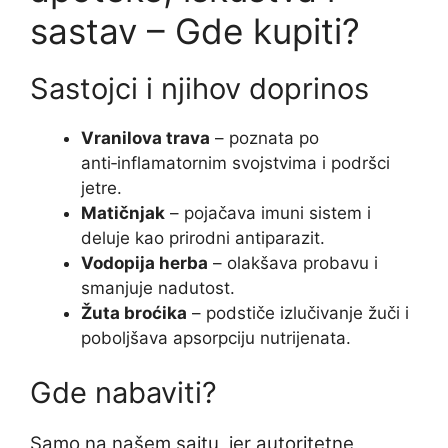
sastav – Gde kupiti?
Sastojci i njihov doprinos
Vranilova trava
– poznata po
anti‑inflamatornim svojstvima i podršci
jetre.
Matičnjak
– pojačava imuni sistem i
deluje kao prirodni antiparazit.
Vodopija herba
– olakšava probavu i
smanjuje nadutost.
Žuta broćika
– podstiče izlučivanje žuči i
poboljšava apsorpciju nutrijenata.
Gde nabaviti?
Samo na našem sajtu, jer autoritetne