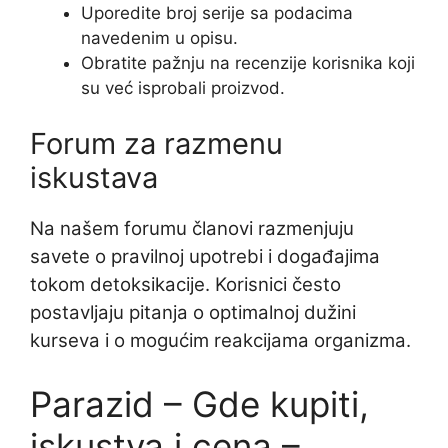
Uporedite broj serije sa podacima
navedenim u opisu.
Obratite pažnju na recenzije korisnika koji
su već isprobali proizvod.
Forum za razmenu
iskustava
Na našem forumu članovi razmenjuju
savete o pravilnoj upotrebi i događajima
tokom detoksikacije. Korisnici često
postavljaju pitanja o optimalnoj dužini
kurseva i o mogućim reakcijama organizma.
Parazid – Gde kupiti,
iskustva i cena –