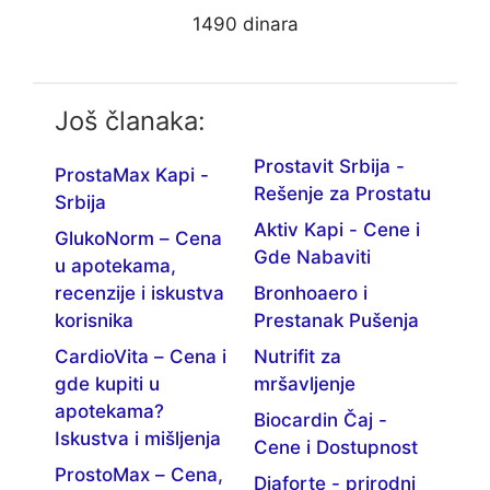
1490 dinara
Još članaka:
Prostavit Srbija -
ProstaMax Kapi -
Rešenje za Prostatu
Srbija
Aktiv Kapi - Cene i
GlukoNorm – Cena
Gde Nabaviti
u apotekama,
recenzije i iskustva
Bronhoaero i
korisnika
Prestanak Pušenja
CardioVita – Cena i
Nutrifit za
gde kupiti u
mršavljenje
apotekama?
Biocardin Čaj -
Iskustva i mišljenja
Cene i Dostupnost
ProstoMax – Cena,
Diaforte - prirodni