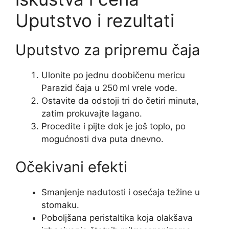
Uputstvo i rezultati
Uputstvo za pripremu čaja
Ulonite po jednu doobičenu mericu
Parazid čaja u 250 ml vrele vode.
Ostavite da odstoji tri do četiri minuta,
zatim prokuvajte lagano.
Procedite i pijte dok je još toplо, po
mogućnosti dva puta dnevno.
Očekivani efekti
Smanjenje nadutosti i osećaja težine u
stomaku.
Poboljšana peristaltika koja olakšava