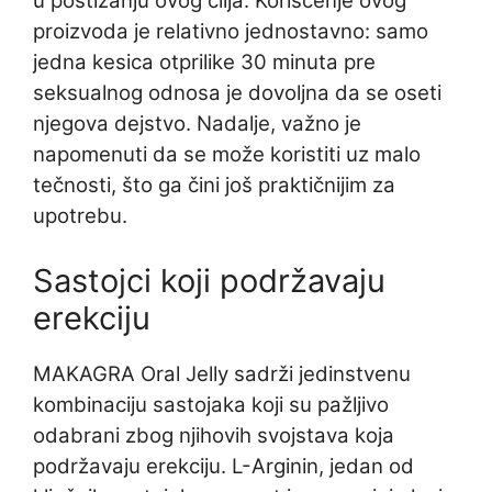
u postizanju ovog cilja. Korišćenje ovog
proizvoda je relativno jednostavno: samo
jedna kesica otprilike 30 minuta pre
seksualnog odnosa je dovoljna da se oseti
njegova dejstvo. Nadalje, važno je
napomenuti da se može koristiti uz malo
tečnosti, što ga čini još praktičnijim za
upotrebu.
Sastojci koji podržavaju
erekciju
MAKAGRA Oral Jelly sadrži jedinstvenu
kombinaciju sastojaka koji su pažljivo
odabrani zbog njihovih svojstava koja
podržavaju erekciju. L-Arginin, jedan od