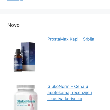
Novo
ProstaMax Kapi – Srbija
GlukoNorm – Cena u
apotekama, recenzije i
iskustva korisnika