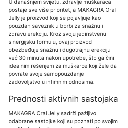
U današnjem svijetu, zdravlje muškaraca
postaje sve više prioritet, a MAKAGRA Oral
Jelly je proizvod koji se pojavljuje kao
pouzdan saveznik u borbi za snažnu i
zdravu erekciju. Kroz svoju jedinstvenu
sinergijsku formulu, ovaj proizvod
obezbeđuje snažnu i dugotrajnu erekciju
već 30 minuta nakon upotrebe, što ga čini
idealnim rešenjem za muškarce koji žele da
povrate svoje samopouzdanje i
zadovoljstvo u intimnim odnosima.
Prednosti aktivnih sastojaka
MAKAGRA Oral Jelly sadrži pažljivo
odabrane sastojke koji su poznati po svojim