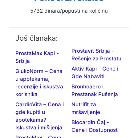
5732 dinara/popusti na količinu
Još članaka:
Prostavit Srbija -
ProstaMax Kapi -
Rešenje za Prostatu
Srbija
Aktiv Kapi - Cene i
GlukoNorm – Cena
Gde Nabaviti
u apotekama,
recenzije i iskustva
Bronhoaero i
korisnika
Prestanak Pušenja
CardioVita – Cena i
Nutrifit za
gde kupiti u
mršavljenje
apotekama?
Biocardin Čaj -
Iskustva i mišljenja
Cene i Dostupnost
ProstoMax – Cena,