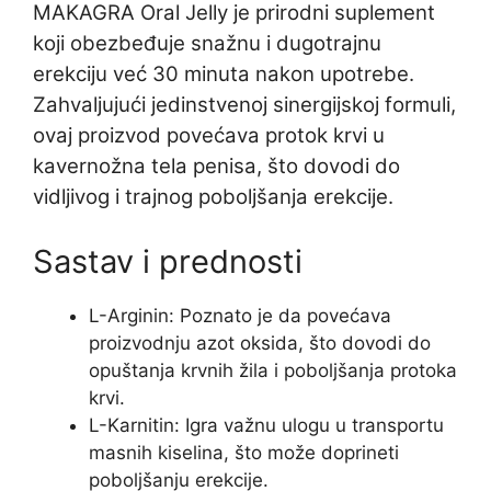
MAKAGRA Oral Jelly je prirodni suplement
koji obezbeđuje snažnu i dugotrajnu
erekciju već 30 minuta nakon upotrebe.
Zahvaljujući jedinstvenoj sinergijskoj formuli,
ovaj proizvod povećava protok krvi u
kavernožna tela penisa, što dovodi do
vidljivog i trajnog poboljšanja erekcije.
Sastav i prednosti
L-Arginin: Poznato je da povećava
proizvodnju azot oksida, što dovodi do
opuštanja krvnih žila i poboljšanja protoka
krvi.
L-Karnitin: Igra važnu ulogu u transportu
masnih kiselina, što može doprineti
poboljšanju erekcije.