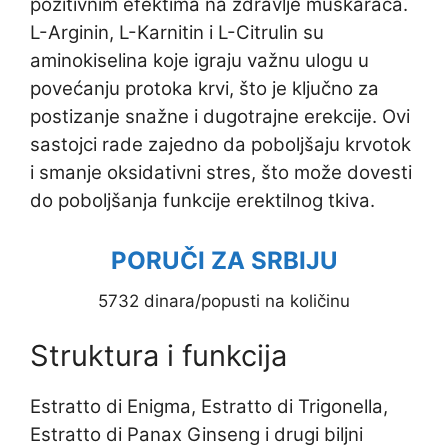
pozitivnim efektima na zdravlje muškaraca.
L-Arginin, L-Karnitin i L-Citrulin su
aminokiselina koje igraju važnu ulogu u
povećanju protoka krvi, što je ključno za
postizanje snažne i dugotrajne erekcije. Ovi
sastojci rade zajedno da poboljšaju krvotok
i smanje oksidativni stres, što može dovesti
do poboljšanja funkcije erektilnog tkiva.
PORUČI ZA SRBIJU
5732 dinara/popusti na količinu
Struktura i funkcija
Estratto di Enigma, Estratto di Trigonella,
Estratto di Panax Ginseng i drugi biljni