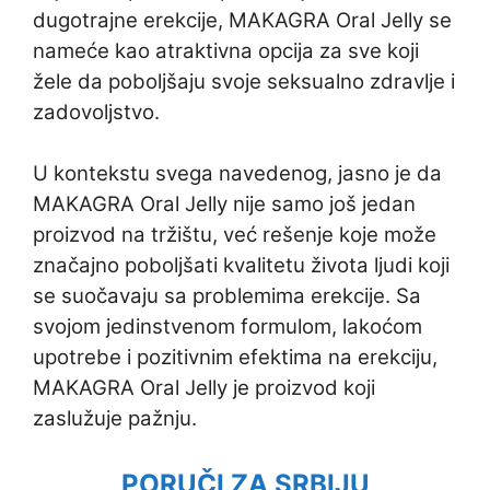
dugotrajne erekcije, MAKAGRA Oral Jelly se
nameće kao atraktivna opcija za sve koji
žele da poboljšaju svoje seksualno zdravlje i
zadovoljstvo.
U kontekstu svega navedenog, jasno je da
MAKAGRA Oral Jelly nije samo još jedan
proizvod na tržištu, već rešenje koje može
značajno poboljšati kvalitetu života ljudi koji
se suočavaju sa problemima erekcije. Sa
svojom jedinstvenom formulom, lakoćom
upotrebe i pozitivnim efektima na erekciju,
MAKAGRA Oral Jelly je proizvod koji
zaslužuje pažnju.
PORUČI ZA SRBIJU