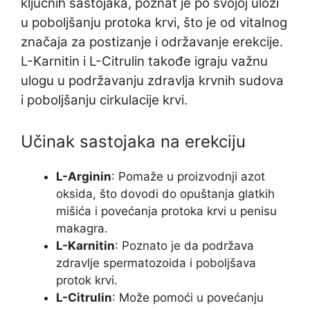
ključnih sastojaka, poznat je po svojoj ulozi
u poboljšanju protoka krvi, što je od vitalnog
značaja za postizanje i održavanje erekcije.
L-Karnitin i L-Citrulin takođe igraju važnu
ulogu u podržavanju zdravlja krvnih sudova
i poboljšanju cirkulacije krvi.
Učinak sastojaka na erekciju
L-Arginin
: Pomaže u proizvodnji azot
oksida, što dovodi do opuštanja glatkih
mišića i povećanja protoka krvi u penisu
makagra.
L-Karnitin
: Poznato je da podržava
zdravlje spermatozoida i poboljšava
protok krvi.
L-Citrulin
: Može pomoći u povećanju