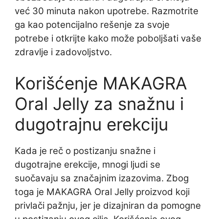
već 30 minuta nakon upotrebe. Razmotrite
ga kao potencijalno rešenje za svoje
potrebe i otkrijte kako može poboljšati vaše
zdravlje i zadovoljstvo.
Korišćenje MAKAGRA
Oral Jelly za snažnu i
dugotrajnu erekciju
Kada je reč o postizanju snažne i
dugotrajne erekcije, mnogi ljudi se
suočavaju sa značajnim izazovima. Zbog
toga je MAKAGRA Oral Jelly proizvod koji
privlači pažnju, jer je dizajniran da pomogne