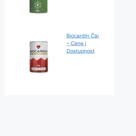
Biocardin Čaj
– Cene i
Dostupnost