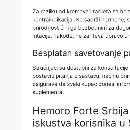
Za razliku od kremova i tableta sa h
kontraindikacija. Ne sadrži hormone, si
prirodnost čini ga bezbednim za dugoro
iritacije. Takođe, ne zahteva upravo u 
Besplatan savetovanje p
Stručnjaci su dostupni za konsultacij
postaviti pitanja o sastavu, načinu pri
osigurava da svaki kupac donesi inform
suplementa.
Hemoro Forte Srbija 
iskustva korisnika u S