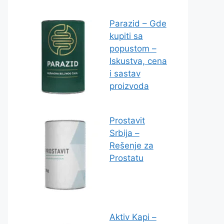
Parazid – Gde
kupiti sa
popustom –
Iskustva, cena
i sastav
proizvoda
Prostavit
Srbija –
Rešenje za
Prostatu
Aktiv Kapi –