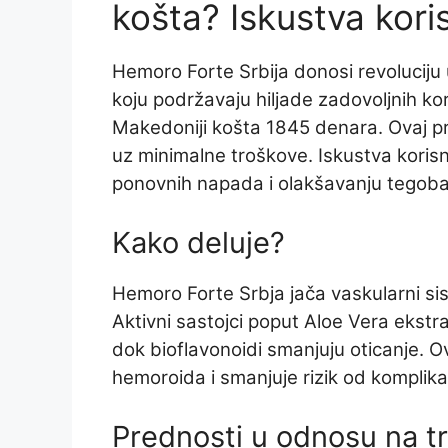
košta? Iskustva kori
Hemoro Forte Srbija donosi revoluciju
koju podržavaju hiljade zadovoljnih kor
Makedoniji košta 1845 denara. Ovaj p
uz minimalne troškove. Iskustva korisni
ponovnih napada i olakšavanju tegoba
Kako deluje?
Hemoro Forte Srbja jača vaskularni sis
Aktivni sastojci poput Aloe Vera ekstr
dok bioflavonoidi smanjuju oticanje.
hemoroida i smanjuje rizik od komplikac
Prednosti u odnosu na t