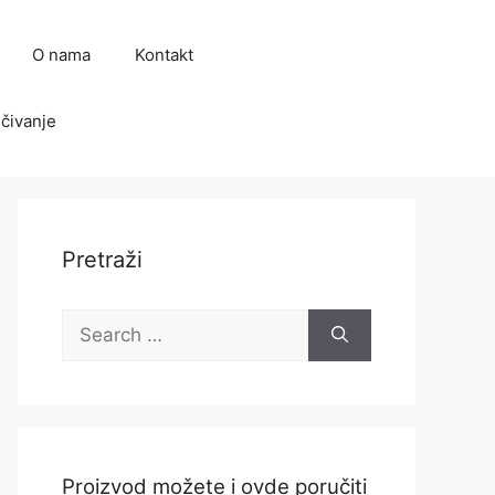
O nama
Kontakt
čivanje
Pretraži
Search
for:
Proizvod možete i ovde poručiti