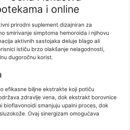
otekama i online
ivni prirodni suplement dizajniran za
sno smirivanje simptoma hemoroida i njihovu
ija aktivnih sastojaka deluje blago ali
isnici ističu brzo olakšanje nelagodnosti,
ilnu dugoročnu korist.
a
 efikasne biljne ekstrakte koji potiču
n podržava zdravlje vena, dok ekstrakt borovnice
ni bioflavonoidi smanjuju upalni proces, dok
 sluzokože. Ovaj sinergizam omogućava