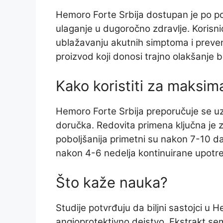
Hemoro Forte Srbija dostupan je po po
ulaganje u dugoročno zdravlje. Korisnic
ublažavanju akutnih simptoma i prevenci
proizvod koji donosi trajno olakšanje 
Kako koristiti za maksim
Hemoro Forte Srbija preporučuje se uz
doručka. Redovita primena ključna je za
poboljšanija primetni su nakon 7-10 d
nakon 4-6 nedelja kontinuirane upotr
Što kaže nauka?
Studije potvrđuju da biljni sastojci u 
angioprotektivno dejstvo. Ekstrakt s