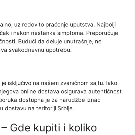
lno, uz redovito praćenje uputstva. Najbolji
u, čak i nakon nestanka simptoma. Preporučuje
čnosti. Budući da deluje unutrašnje, ne
šava svakodnevnu upotrebu.
e isključivo na našem zvaničnom sajtu. Iako
njegova online dostava osigurava autentičnost
isporuka dostupna je za narudžbe iznad
 dostavu na teritoriji Srbije.
– Gde kupiti i koliko