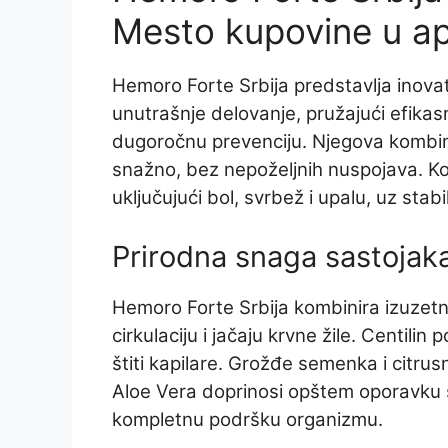
Mesto kupovine u ap
Hemoro Forte Srbija predstavlja inovat
unutrašnje delovanje, pružajući efika
dugoročnu prevenciju. Njegova kombinac
snažno, bez nepoželjnih nuspojava. Kor
uključujući bol, svrbež i upalu, uz stab
Prirodna snaga sastojak
Hemoro Forte Srbija kombinira izuzetno
cirkulaciju i jačaju krvne žile. Centili
štiti kapilare. Grožđe semenka i citrus
Aloe Vera doprinosi opštem oporavku
kompletnu podršku organizmu.