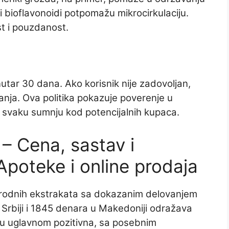
i bioflavonoidi potpomažu mikrocirkulaciju.
st i pouzdanost.
utar 30 dana. Ako korisnik nije zadovoljan,
anja. Ova politika pokazuje poverenje u
še svaku sumnju kod potencijalnih kupaca.
– Cena, sastav i
 Apoteke i online prodaja
rirodnih ekstrakata sa dokazanim delovanjem
Srbiji i 1845 denara u Makedoniji odražava
su uglavnom pozitivna, sa posebnim