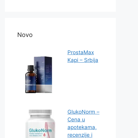
Novo
ProstaMax
Kapi – Srbija
GlukoNorm –
Cena u
apotekama,
recenzije i