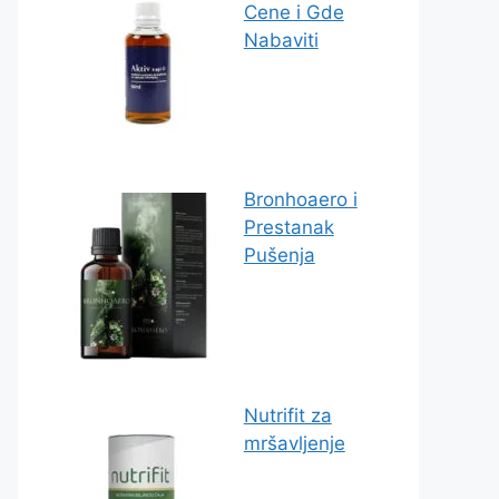
Cene i Gde
Nabaviti
Bronhoaero i
Prestanak
Pušenja
Nutrifit za
mršavljenje