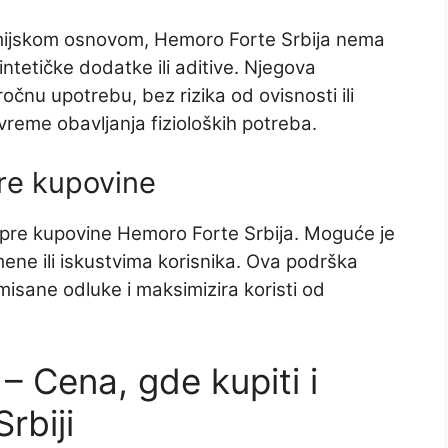
emijskom osnovom, Hemoro Forte Srbija nema
ntetičke dodatke ili aditive. Njegova
čnu upotrebu, bez rizika od ovisnosti ili
vreme obavljanja fizioloških potreba.
re kupovine
e pre kupovine Hemoro Forte Srbija. Moguće je
mene ili iskustvima korisnika. Ova podrška
isane odluke i maksimizira koristi od
– Cena, gde kupiti i
rbiji