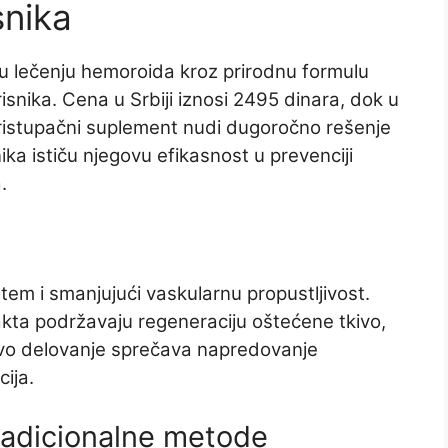
snika
 u lečenju hemoroida kroz prirodnu formulu
isnika. Cena u Srbiji iznosi 2495 dinara, dok u
ristupačni suplement nudi dugoročno rešenje
ka ističu njegovu efikasnost u prevenciji
.
tem i smanjujući vaskularnu propustljivost.
akta podržavaju regeneraciju oštećene tkivo,
 Ovo delovanje sprečava napredovanje
ija.
radicionalne metode