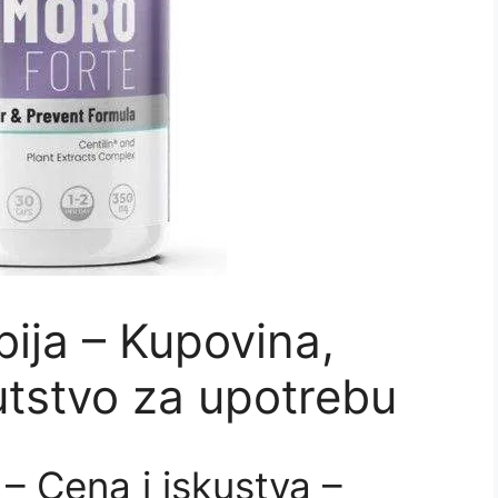
ija – Kupovina,
utstvo za upotrebu
– Cena i iskustva –