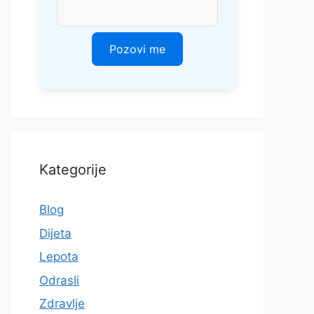
Kategorije
Blog
Dijeta
Lepota
Odrasli
Zdravlje