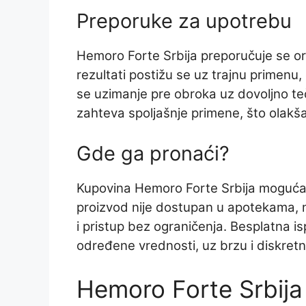
Preporuke za upotrebu
Hemoro Forte Srbija preporučuje se ora
rezultati postižu se uz trajnu primen
se uzimanje pre obroka uz dovoljno te
zahteva spoljašnje primene, što olak
Gde ga pronaći?
Kupovina Hemoro Forte Srbija moguća j
proizvod nije dostupan u apotekama, 
i pristup bez ograničenja. Besplatna 
određene vrednosti, uz brzu i diskretnu
Hemoro Forte Srbija 