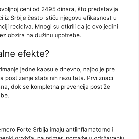
voljnoj ceni od 2495 dinara, što predstavlja
i iz Srbije često ističu njegovu efikasnost u
ji recidiva. Mnogi su otkrili da je ovo jedini
bez obzira na dužinu upotrebe.
alne efekte?
imanje jedne kapsule dnevno, najbolje pre
 postizanje stabilnih rezultata. Prvi znaci
ana, dok se kompletna prevencija postiže
ebe.
Hemoro Forte Srbija imaju antiinflamatorno i
emenki grožđa, na primer, pomaže u održavanju