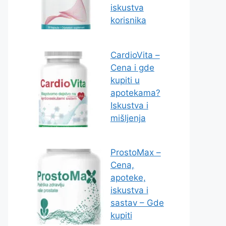
iskustva
korisnika
CardioVita –
Cena i gde
kupiti u
apotekama?
Iskustva i
mišljenja
ProstoMax –
Cena,
apoteke,
iskustva i
sastav – Gde
kupiti