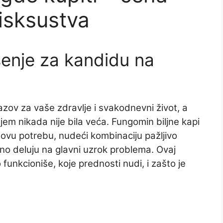
 isksustva
enje za kandidu na
azov za vaše zdravlje i svakodnevni život, a
jem nikada nije bila veća. Fungomin biljne kapi
ovu potrebu, nudeći kombinaciju pažljivo
ano deluju na glavni uzrok problema. Ovaj
 funkcioniše, koje prednosti nudi, i zašto je