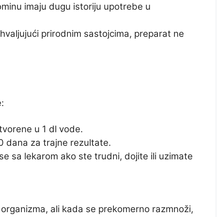
minu imaju dugu istoriju upotrebe u
aljujući prirodnim sastojcima, preparat ne
:
tvorene u 1 dl vode.
0 dana za trajne rezultate.
 sa lekarom ako ste trudni, dojite ili uzimate
g organizma, ali kada se prekomerno razmnoži,