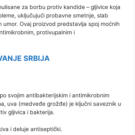
ulisane za borbu protiv kandide – gljivice koja
leme, uključujući probavne smetnje, slab
čan umor. Ovaj proizvod predstavlja spoj moćnih
ntimikrobnim, protivupalnim i
VANJE SRBIJA
po svojim antibakterijskim i antimikrobnim
ma, uva (medveđe grožđe) je ključni saveznik u
iv gljivica i bakterija.
va i deluje antiseptički.