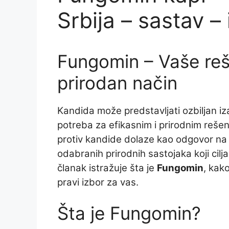
Srbija – sastav –
Fungomin – Vaše reš
prirodan način
Kandida može predstavljati ozbiljan iz
potreba za efikasnim i prirodnim rešen
protiv kandide dolaze kao odgovor na 
odabranih prirodnih sastojaka koji cilj
članak istražuje šta je
Fungomin
, kako
pravi izbor za vas.
Šta je Fungomin?