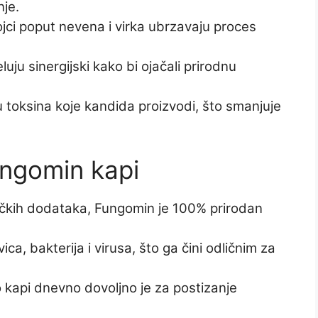
je.
ci poput nevena i virka ubrzavaju proces
uju sinergijski kako bi ojačali prirodnu
 toksina koje kandida proizvodi, što smanjuje
ungomin kapi
etičkih dodataka, Fungomin je 100% prirodan
vica, bakterija i virusa, što ga čini odličnim za
kapi dnevno dovoljno je za postizanje