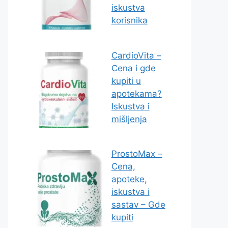
iskustva
korisnika
CardioVita –
Cena i gde
kupiti u
apotekama?
Iskustva i
mišljenja
ProstoMax –
Cena,
apoteke,
iskustva i
sastav – Gde
kupiti