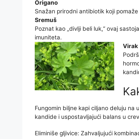
Origano
Snažan prirodni antibiotik koji pomaže u
Sremuš
Poznat kao „divlji beli luk,“ ovaj sast
imuniteta.
Virak
Podrš
hormon
kandi
Ka
Fungomin biljne kapi ciljano deluju na
kandide i uspostavljajući balans u crevn
Eliminiše gljivice: Zahvaljujući kombin