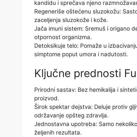
kandidu i sprečava njeno razmnožavan
Regeneriše oštećenu sluzokožu: Sastoj
zaceljenja sluzokože i kože.
Jača imuni sistem: Sremuš i origano del
otpornost organizma.
Detoksikuje telo: Pomaže u izbacivanju
simptome poput umora i nadutosti.
Ključne prednosti F
Prirodni sastav: Bez hemikalija i sint
proizvod.
Širok spektar dejstva: Deluje protiv glji
održavanje opšteg zdravlja.
Jednostavna upotreba: Samo nekoliko 
željenih rezultata.