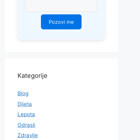
Kategorije
Blog
Dijeta
Lepota
Odrasli
Zdravlje