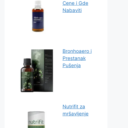
Cene i Gde
Nabaviti
Bronhoaero i
Prestanak
Pušenja
Nutrifit za
mršavljenje