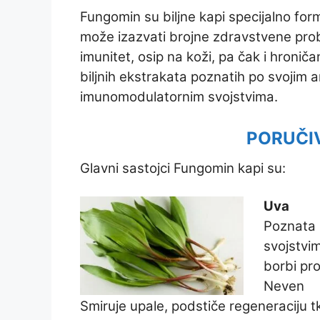
Fungomin su biljne kapi specijalno form
može izazvati brojne zdravstvene prob
imunitet, osip na koži, pa čak i hroni
biljnih ekstrakata poznatih po svojim a
imunomodulatornim svojstvima.
PORUČI
Glavni sastojci Fungomin kapi su:
Uva
Poznata 
svojstvi
borbi prot
Neven
Smiruje upale, podstiče regeneraciju tki