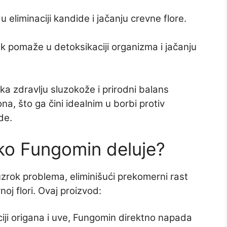
 eliminaciji kandide i jačanju crevne flore.
ojak pomaže u detoksikaciji organizma i jačanju
ka zdravlju sluzokože i prirodni balans
a, što ga čini idealnim u borbi protiv
de.
ko Fungomin deluje?
 uzrok problema, eliminišući prekomerni rast
oj flori. Ovaj proizvod:
aciji origana i uve, Fungomin direktno napada