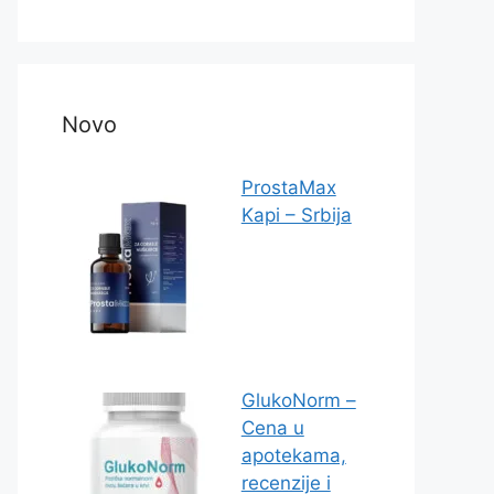
Novo
ProstaMax
Kapi – Srbija
GlukoNorm –
Cena u
apotekama,
recenzije i