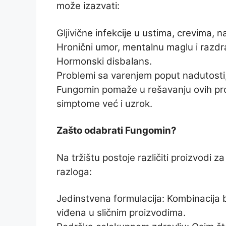
može izazvati:
Gljivične infekcije u ustima, crevima, na
Hronični umor, mentalnu maglu i razdra
Hormonski disbalans.
Problemi sa varenjem poput nadutosti,
Fungomin pomaže u rešavanju ovih prob
simptome već i uzrok.
Zašto odabrati Fungomin?
Na tržištu postoje različiti proizvodi z
razloga:
Jedinstvena formulacija: Kombinacija b
viđena u sličnim proizvodima.