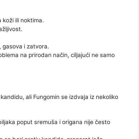
 koži ili noktima.
žljivost.
 gasova i zatvora.
lema na prirodan način, ciljajući ne samo
a kandidu, ali Fungomin se izdvaja iz nekoliko
iljaka poput sremuša i origana nije često