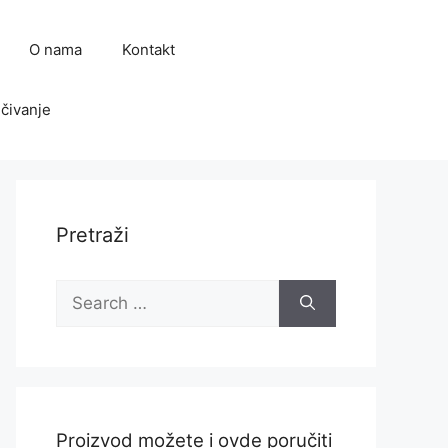
O nama
Kontakt
čivanje
Pretraži
Search
for:
Proizvod možete i ovde poručiti