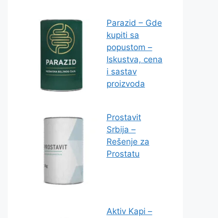
Parazid – Gde
kupiti sa
popustom –
Iskustva, cena
i sastav
proizvoda
Prostavit
Srbija –
Rešenje za
Prostatu
Aktiv Kapi –