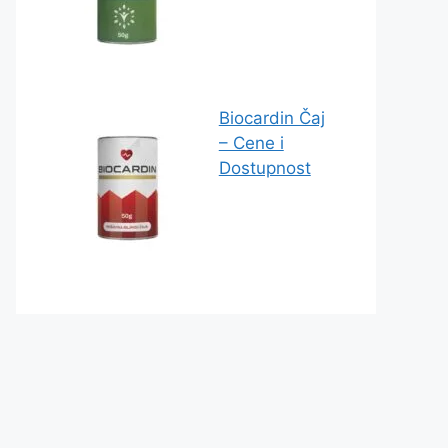
Biocardin Čaj
– Cene i
Dostupnost