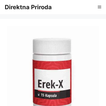
Skip
Direktna Priroda
Me
to
content