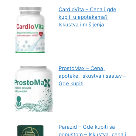
CardioVita – Cena i gde
kupiti u apotekama?
Iskustva i mišljenja
ProstoMax – Cena,
apoteke, iskustva i sastav –
Gde kupiti
Parazid – Gde kupiti sa
popustom – Iskustva, cena i