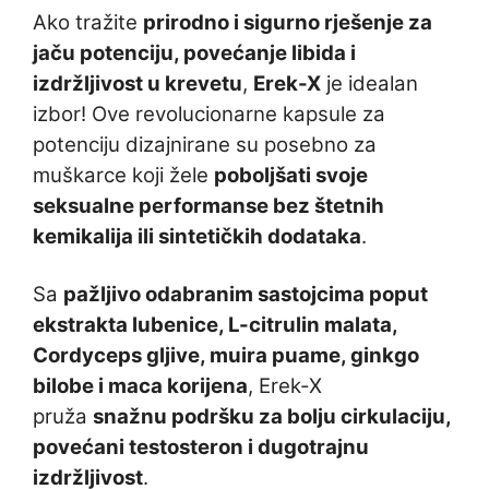
Ako tražite
prirodno i sigurno rješenje za
jaču potenciju, povećanje libida i
izdržljivost u krevetu
,
Erek-X
je idealan
izbor! Ove revolucionarne kapsule za
potenciju dizajnirane su posebno za
muškarce koji žele
poboljšati svoje
seksualne performanse bez štetnih
kemikalija ili sintetičkih dodataka
.
Sa
pažljivo odabranim sastojcima poput
ekstrakta lubenice, L-citrulin malata,
Cordyceps gljive, muira puame, ginkgo
bilobe i maca korijena
, Erek-X
pruža
snažnu podršku za bolju cirkulaciju,
povećani testosteron i dugotrajnu
izdržljivost
.