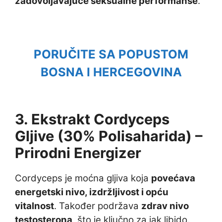
zadovoljavajuće seksualne performanse
.
PORUČITE SA POPUSTOM
BOSNA I HERCEGOVINA
3. Ekstrakt Cordyceps
Gljive (30% Polisaharida) –
Prirodni Energizer
Cordyceps je moćna gljiva koja
povećava
energetski nivo, izdržljivost i opću
vitalnost
. Također podržava
zdrav nivo
testosterona
, što je ključno za jak libido.