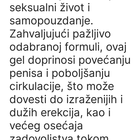
seksualni život i
samopouzdanje.
Zahvaljujući pažljivo
odabranoj formuli, ovaj
gel doprinosi povećanju
penisa i poboljšanju
cirkulacije, što može
dovesti do izraženijih i
dužih erekcija, kao i
većeg osećaja
zadovoljstva tokom