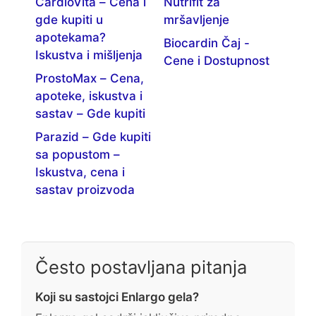
CardioVita – Cena i
Nutrifit za
gde kupiti u
mršavljenje
apotekama?
Biocardin Čaj -
Iskustva i mišljenja
Cene i Dostupnost
ProstoMax – Cena,
apoteke, iskustva i
sastav – Gde kupiti
Parazid – Gde kupiti
sa popustom –
Iskustva, cena i
sastav proizvoda
Često postavljana pitanja
Koji su sastojci Enlargo gela?