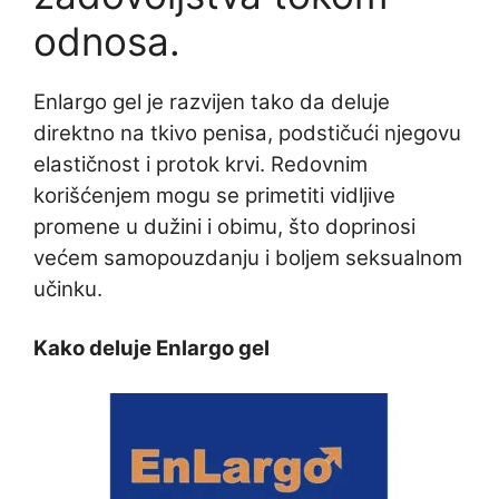
odnosa.
Enlargo gel je razvijen tako da deluje
direktno na tkivo penisa, podstičući njegovu
elastičnost i protok krvi. Redovnim
korišćenjem mogu se primetiti vidljive
promene u dužini i obimu, što doprinosi
većem samopouzdanju i boljem seksualnom
učinku.
Kako deluje Enlargo gel