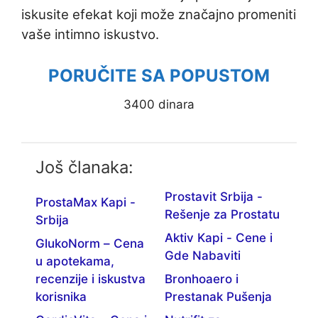
iskusite efekat koji može značajno promeniti
vaše intimno iskustvo.
PORUČITE SA POPUSTOM
3400 dinara
Još članaka:
Prostavit Srbija -
ProstaMax Kapi -
Rešenje za Prostatu
Srbija
Aktiv Kapi - Cene i
GlukoNorm – Cena
Gde Nabaviti
u apotekama,
recenzije i iskustva
Bronhoaero i
korisnika
Prestanak Pušenja