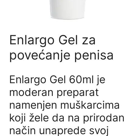
Enlargo Gel za
povećanje penisa
Enlargo Gel 60ml je
moderan preparat
namenjen muškarcima
koji žele da na prirodan
način unaprede svoj