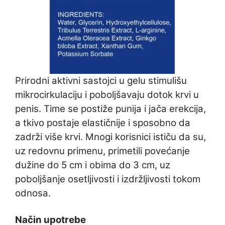
Prirodni aktivni sastojci u gelu stimulišu
mikrocirkulaciju i poboljšavaju dotok krvi u
penis. Time se postiže punija i jača erekcija,
a tkivo postaje elastičnije i sposobno da
zadrži više krvi. Mnogi korisnici ističu da su,
uz redovnu primenu, primetili povećanje
dužine do 5 cm i obima do 3 cm, uz
poboljšanje osetljivosti i izdržljivosti tokom
odnosa.
Način upotrebe