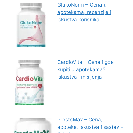
GlukoNorm – Cena u
apotekama, recenzije i
iskustva korisnika
CardioVita – Cena i gde
kupiti u apotekama?
Iskustva i mišljenja
ProstoMax – Cena,
apoteke, iskustva i sastav –