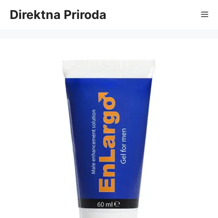
Skip
Direktna Priroda
Me
to
content