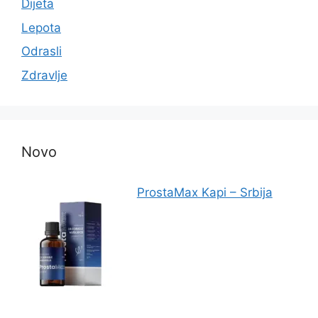
Dijeta
Lepota
Odrasli
Zdravlje
Novo
ProstaMax Kapi – Srbija