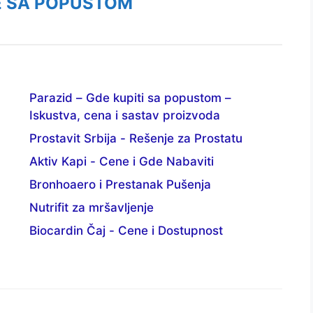
E SA POPUSTOM
Parazid – Gde kupiti sa popustom –
Iskustva, cena i sastav proizvoda
Prostavit Srbija - Rešenje za Prostatu
Aktiv Kapi - Cene i Gde Nabaviti
Bronhoaero i Prestanak Pušenja
Nutrifit za mršavljenje
Biocardin Čaj - Cene i Dostupnost