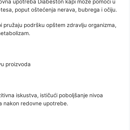
dovna upotreba Diabeston kapi može pomoći u
etesa, poput oštećenja nerava, bubrega i očiju.
pi pružaju podršku opštem zdravlju organizma,
 metabolizam.
vu proizvoda
itivna iskustva, ističući poboljšanje nivoa
ma nakon redovne upotrebe.