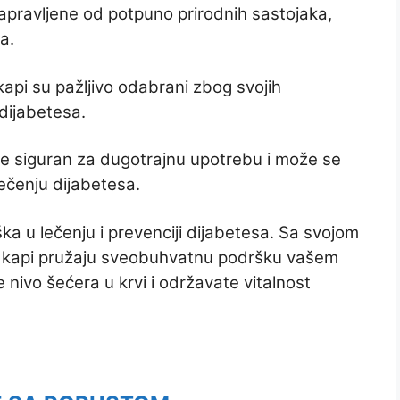
apravljene od potpuno prirodnih sastojaka,
a.
kapi su pažljivo odabrani zbog svojih
 dijabetesa.
e siguran za dugotrajnu upotrebu i može se
lečenju dijabetesa.
a u lečenju i prevenciji dijabetesa. Sa svojom
e kapi pružaju sveobuhvatnu podršku vašem
 nivo šećera u krvi i održavate vitalnost