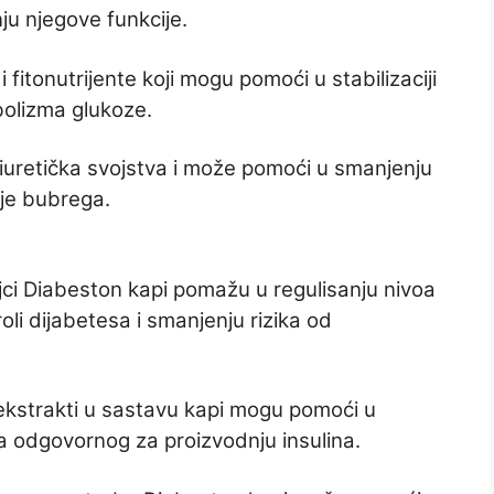
ju njegove funkcije.
 fitonutrijente koji mogu pomoći u stabilizaciji
bolizma glukoze.
iuretička svojstva i može pomoći u smanjenju
ije bubrega.
jci Diabeston kapi pomažu u regulisanju nivoa
li dijabetesa i smanjenju rizika od
 ekstrakti u sastavu kapi mogu pomoći u
a odgovornog za proizvodnju insulina.