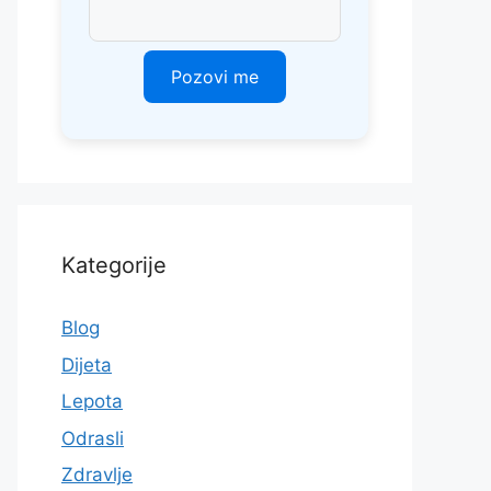
Kategorije
Blog
Dijeta
Lepota
Odrasli
Zdravlje