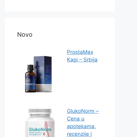
Novo
ProstaMax
Kapi – Srbija
GlukoNorm –
Cena u
apotekama,
recenzije i