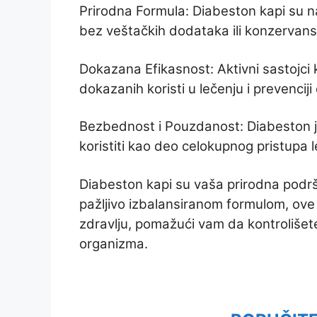
Prirodna Formula: Diabeston kapi su n
bez veštačkih dodataka ili konzervans
Dokazana Efikasnost: Aktivni sastojci 
dokazanih koristi u lečenju i prevenciji
Bezbednost i Pouzdanost: Diabeston j
koristiti kao deo celokupnog pristupa 
Diabeston kapi su vaša prirodna podršk
pažljivo izbalansiranom formulom, ov
zdravlju, pomažući vam da kontrolišete
organizma.