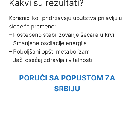
Kakvi su rezultati?
Korisnici koji pridržavaju uputstva prijavljuju
sledeće promene:
– Postepeno stabilizovanje šećara u krvi
– Smanjene oscilacije energije
– Poboljšani opšti metabolizam
– Jači osećaj zdravlja i vitalnosti
PORUČI SA POPUSTOM ZA
SRBIJU