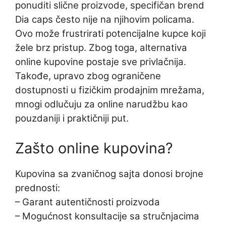
ponuditi slične proizvode, specifičan brend
Dia caps često nije na njihovim policama.
Ovo može frustrirati potencijalne kupce koji
žele brz pristup. Zbog toga, alternativa
online kupovine postaje sve privlačnija.
Takođe, upravo zbog ograničene
dostupnosti u fizičkim prodajnim mrežama,
mnogi odlučuju za online narudžbu kao
pouzdaniji i praktičniji put.
Zašto online kupovina?
Kupovina sa zvaničnog sajta donosi brojne
prednosti:
– Garant autentičnosti proizvoda
– Mogućnost konsultacije sa stručnjacima