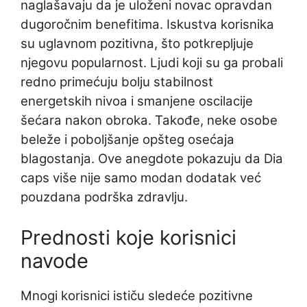
naglašavaju da je uloženi novac opravdan
dugoročnim benefitima. Iskustva korisnika
su uglavnom pozitivna, što potkrepljuje
njegovu popularnost. Ljudi koji su ga probali
redno primećuju bolju stabilnost
energetskih nivoa i smanjene oscilacije
šećara nakon obroka. Takođe, neke osobe
beleže i poboljšanje opšteg osećaja
blagostanja. Ove anegdote pokazuju da Dia
caps više nije samo modan dodatak već
pouzdana podrška zdravlju.
Prednosti koje korisnici
navode
Mnogi korisnici ističu sledeće pozitivne