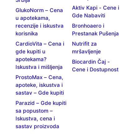
Srbija
Aktiv Kapi - Cene i
GlukoNorm – Cena
Gde Nabaviti
u apotekama,
recenzije i iskustva
Bronhoaero i
korisnika
Prestanak Pušenja
CardioVita – Cena i
Nutrifit za
gde kupiti u
mršavljenje
apotekama?
Biocardin Čaj -
Iskustva i mišljenja
Cene i Dostupnost
ProstoMax – Cena,
apoteke, iskustva i
sastav – Gde kupiti
Parazid – Gde kupiti
sa popustom –
Iskustva, cena i
sastav proizvoda