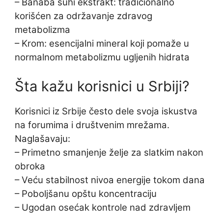
– Banaba suhi ekstrakt: tradicionalno
korišćen za održavanje zdravog
metabolizma
– Krom: esencijalni mineral koji pomaže u
normalnom metabolizmu ugljenih hidrata
Šta kažu korisnici u Srbiji?
Korisnici iz Srbije često dele svoja iskustva
na forumima i društvenim mrežama.
Naglašavaju:
– Primetno smanjenje želje za slatkim nakon
obroka
– Veću stabilnost nivoa energije tokom dana
– Poboljšanu opštu koncentraciju
– Ugodan osećak kontrole nad zdravljem