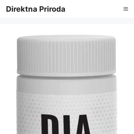
Skip
Direktna Priroda
Me
to
content