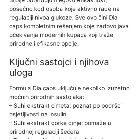
Srbije potvrđuju njegovu efikasnost,
posećno kod osoba koje aktivno rade na
regulaciji nivoa glukoze. Sve ovo čini Dia
caps kompletnim rešenjem koje zadovoljava
očekivanja modernih kupaca koji traže
prirodne i efikasne opcije.
Ključni sastojci i njihova
uloga
Formula Dia caps uključuje nekoliko izuzetno
moćnih prirodnih sastojaka:
– Suhi ekstrakt cimeta: poznat po podršci
osjetljivosti na insulin
– Suhi ekstrakt gorke dinje: pomaže u
prirodnoj regulaciji šećera