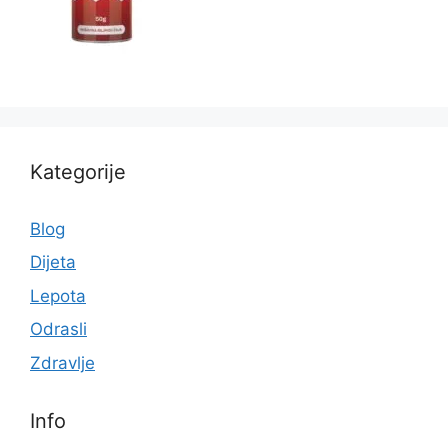
Kategorije
Blog
Dijeta
Lepota
Odrasli
Zdravlje
Info