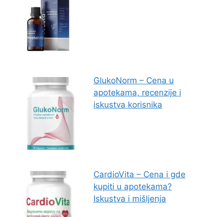
GlukoNorm – Cena u
apotekama, recenzije i
iskustva korisnika
CardioVita – Cena i gde
kupiti u apotekama?
Iskustva i mišljenja