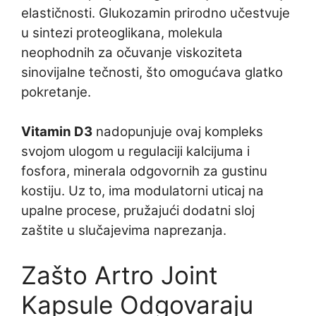
elastičnosti. Glukozamin prirodno učestvuje
u sintezi proteoglikana, molekula
neophodnih za očuvanje viskoziteta
sinovijalne tečnosti, što omogućava glatko
pokretanje.
Vitamin D3
nadopunjuje ovaj kompleks
svojom ulogom u regulaciji kalcijuma i
fosfora, minerala odgovornih za gustinu
kostiju. Uz to, ima modulatorni uticaj na
upalne procese, pružajući dodatni sloj
zaštite u slučajevima naprezanja.
Zašto Artro Joint
Kapsule Odgovaraju