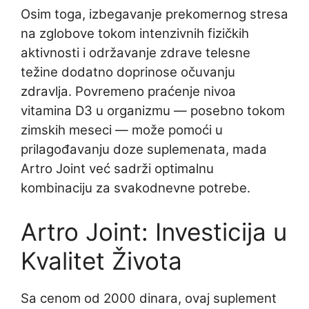
Osim toga, izbegavanje prekomernog stresa
na zglobove tokom intenzivnih fizičkih
aktivnosti i održavanje zdrave telesne
težine dodatno doprinose očuvanju
zdravlja. Povremeno praćenje nivoa
vitamina D3 u organizmu — posebno tokom
zimskih meseci — može pomoći u
prilagođavanju doze suplemenata, mada
Artro Joint već sadrži optimalnu
kombinaciju za svakodnevne potrebe.
Artro Joint: Investicija u
Kvalitet Života
Sa cenom od 2000 dinara, ovaj suplement