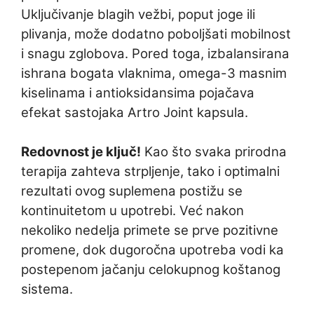
Uključivanje blagih vežbi, poput joge ili
plivanja, može dodatno poboljšati mobilnost
i snagu zglobova. Pored toga, izbalansirana
ishrana bogata vlaknima, omega-3 masnim
kiselinama i antioksidansima pojačava
efekat sastojaka Artro Joint kapsula.
Redovnost je ključ!
Kao što svaka prirodna
terapija zahteva strpljenje, tako i optimalni
rezultati ovog suplemena postižu se
kontinuitetom u upotrebi. Već nakon
nekoliko nedelja primete se prve pozitivne
promene, dok dugoročna upotreba vodi ka
postepenom jačanju celokupnog koštanog
sistema.