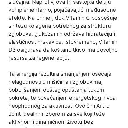
slučajna. Naprotiv, ova tri sastojka deluju
komplementarno, pojačavajući međusobne
efekte. Na primer, dok Vitamin C pospešuje
sintezu kolagena potrebnog za strukturu
zglobova, glukozamin održava hidrataciju i
elastičnost hrskavice. Istovremeno, Vitamin
D3 osigurava da koštano tkivo ima dovoljno
resursa za regeneraciju.
Ta sinergija rezultira smanjenjem osećaja
nelagodnosti u mišićima i zglobovima,
poboljšanjem opšteg opuštanja tokom
pokreta, te povećanjem energetskog nivoa
neophodnog za aktivnost. Ovo čini Artro
Joint idealnim izborom za sve koji teže
aktivnom i dinamičnom životu bez