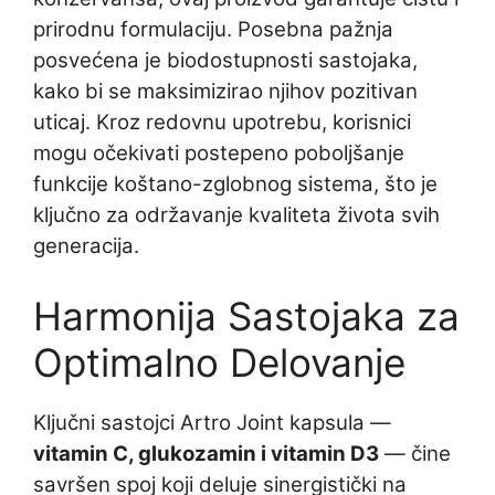
prirodnu formulaciju. Posebna pažnja
posvećena je biodostupnosti sastojaka,
kako bi se maksimizirao njihov pozitivan
uticaj. Kroz redovnu upotrebu, korisnici
mogu očekivati postepeno poboljšanje
funkcije koštano-zglobnog sistema, što je
ključno za održavanje kvaliteta života svih
generacija.
Harmonija Sastojaka za
Optimalno Delovanje
Ključni sastojci Artro Joint kapsula —
vitamin C, glukozamin i vitamin D3
— čine
savršen spoj koji deluje sinergistički na