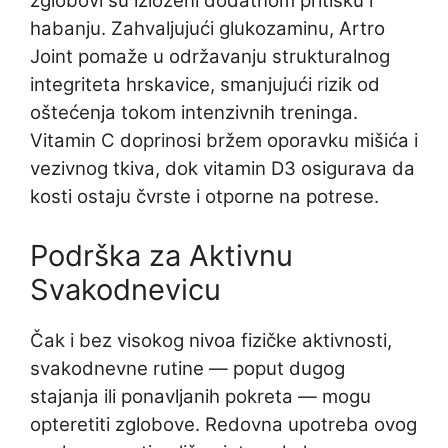
zglobovi su izloženi dodatnom pritisku i
habanju. Zahvaljujući glukozaminu, Artro
Joint pomaže u održavanju strukturalnog
integriteta hrskavice, smanjujući rizik od
oštećenja tokom intenzivnih treninga.
Vitamin C doprinosi bržem oporavku mišića i
vezivnog tkiva, dok vitamin D3 osigurava da
kosti ostaju čvrste i otporne na potrese.
Podrška za Aktivnu
Svakodnevicu
Čak i bez visokog nivoa fizičke aktivnosti,
svakodnevne rutine — poput dugog
stajanja ili ponavljanih pokreta — mogu
opteretiti zglobove. Redovna upotreba ovog