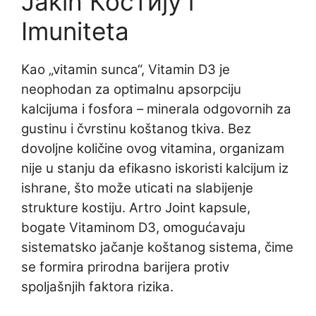
Jakih Костију i
Imuniteta
Kao „vitamin sunca“, Vitamin D3 je
neophodan za optimalnu apsorpciju
kalcijuma i fosfora – minerala odgovornih za
gustinu i čvrstinu koštanog tkiva. Bez
dovoljne količine ovog vitamina, organizam
nije u stanju da efikasno iskoristi kalcijum iz
ishrane, što može uticati na slabijenje
strukture kostiju. Artro Joint kapsule,
bogate Vitaminom D3, omogućavaju
sistematsko jačanje koštanog sistema, čime
se formira prirodna barijera protiv
spoljašnjih faktora rizika.