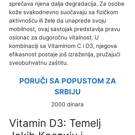
sprečava njena dalja degradacija. Za osobe
kože svakodnevno suočavaju sa fizičkom
aktivnošću ili žele da unaprede svoju
mobilnost, ovaj sastojak predstavlja pravu
oslonac za dugoročnu vitalnost. U
kombinaciji sa Vitaminom C i D3, njegova
efikasnost postaje još izraženija, pružajući
sveobuhvatnu zaštitu.
PORUČI SA POPUSTOM ZA
SRBIJU
2000 dinara
Vitamin D3: Temelj