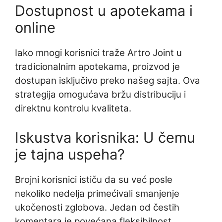
Dostupnost u apotekama i
online
Iako mnogi korisnici traže Artro Joint u
tradicionalnim apotekama, proizvod je
dostupan isključivo preko našeg sajta. Ova
strategija omogućava bržu distribuciju i
direktnu kontrolu kvaliteta.
Iskustva korisnika: U čemu
je tajna uspeha?
Brojni korisnici ističu da su već posle
nekoliko nedelja primećivali smanjenje
ukočenosti zglobova. Jedan od čestih
komentara je povećana fleksibilnost,