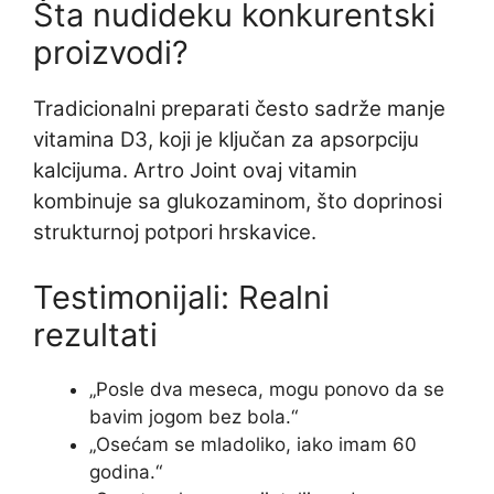
Šta nudideku konkurentski
proizvodi?
Tradicionalni preparati često sadrže manje
vitamina D3, koji je ključan za apsorpciju
kalcijuma. Artro Joint ovaj vitamin
kombinuje sa glukozaminom, što doprinosi
strukturnoj potpori hrskavice.
Testimonijali: Realni
rezultati
„Posle dva meseca, mogu ponovo da se
bavim jogom bez bola.“
„Osećam se mladoliko, iako imam 60
godina.“