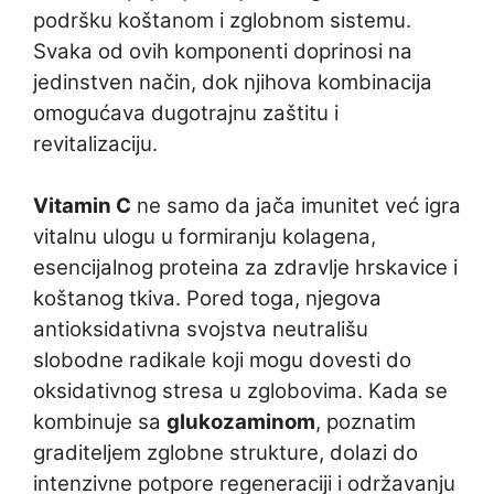
podršku koštanom i zglobnom sistemu.
Svaka od ovih komponenti doprinosi na
jedinstven način, dok njihova kombinacija
omogućava dugotrajnu zaštitu i
revitalizaciju.
Vitamin C
ne samo da jača imunitet već igra
vitalnu ulogu u formiranju kolagena,
esencijalnog proteina za zdravlje hrskavice i
koštanog tkiva. Pored toga, njegova
antioksidativna svojstva neutrališu
slobodne radikale koji mogu dovesti do
oksidativnog stresa u zglobovima. Kada se
kombinuje sa
glukozaminom
, poznatim
graditeljem zglobne strukture, dolazi do
intenzivne potpore regeneraciji i održavanju