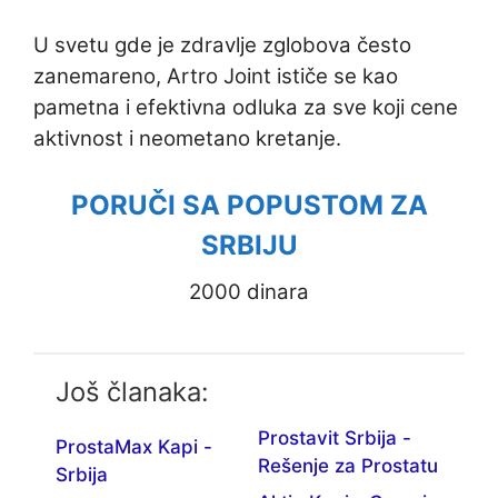
U svetu gde je zdravlje zglobova često
zanemareno, Artro Joint ističe se kao
pametna i efektivna odluka za sve koji cene
aktivnost i neometano kretanje.
PORUČI SA POPUSTOM ZA
SRBIJU
2000 dinara
Još članaka:
Prostavit Srbija -
ProstaMax Kapi -
Rešenje za Prostatu
Srbija