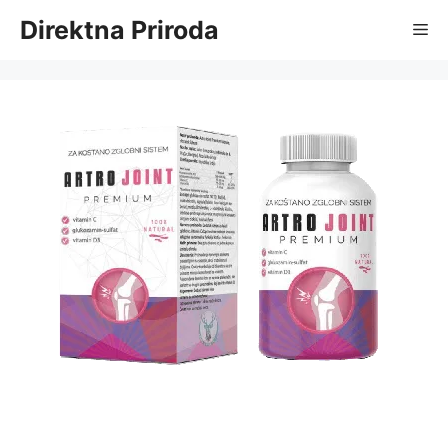
Skip
Direktna Priroda
Me
to
content