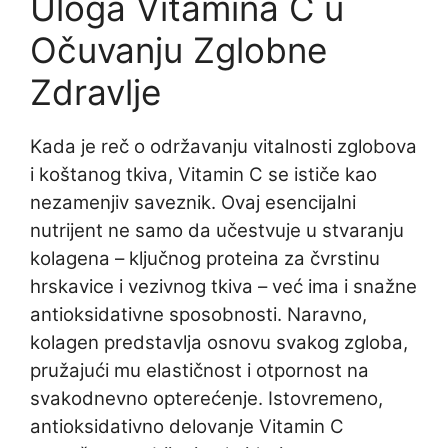
Uloga Vitamina C u
Očuvanju Zglobne
Zdravlje
Kada je reč o održavanju vitalnosti zglobova
i koštanog tkiva, Vitamin C se ističe kao
nezamenjiv saveznik. Ovaj esencijalni
nutrijent ne samo da učestvuje u stvaranju
kolagena – ključnog proteina za čvrstinu
hrskavice i vezivnog tkiva – već ima i snažne
antioksidativne sposobnosti. Naravno,
kolagen predstavlja osnovu svakog zgloba,
pružajući mu elastičnost i otpornost na
svakodnevno opterećenje. Istovremeno,
antioksidativno delovanje Vitamin C