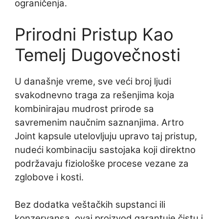
ograničenja.
Prirodni Pristup Kao
Temelj Dugovečnosti
U današnje vreme, sve veći broj ljudi
svakodnevno traga za rešenjima koja
kombinirajau mudrost prirode sa
savremenim naučnim saznanjima. Artro
Joint kapsule utelovljuju upravo taj pristup,
nudeći kombinaciju sastojaka koji direktno
podržavaju fiziološke procese vezane za
zglobove i kosti.
Bez dodatka veštačkih supstanci ili
konzervansa, ovaj proizvod garantuje čistu i