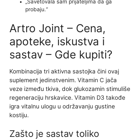
„Savetovala sam prijateljima da ga
probaju.“
Artro Joint – Cena,
apoteke, iskustva i
sastav – Gde kupiti?
Kombinacija tri aktivna sastojka čini ovaj
suplement jedinstvenim. Vitamin C jača
veze između tkiva, dok glukozamin stimuliše
regeneraciju hrskavice. Vitamin D3 takođe
igra vitalnu ulogu u održavanju gustine
kostiju.
Zašto je sastav toliko