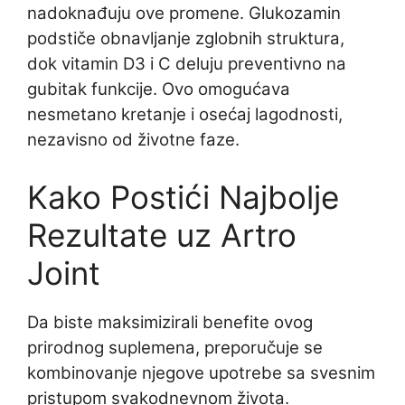
nadoknađuju ove promene. Glukozamin
podstiče obnavljanje zglobnih struktura,
dok vitamin D3 i C deluju preventivno na
gubitak funkcije. Ovo omogućava
nesmetano kretanje i osećaj lagodnosti,
nezavisno od životne faze.
Kako Postići Najbolje
Rezultate uz Artro
Joint
Da biste maksimizirali benefite ovog
prirodnog suplemena, preporučuje se
kombinovanje njegove upotrebe sa svesnim
pristupom svakodnevnom života.