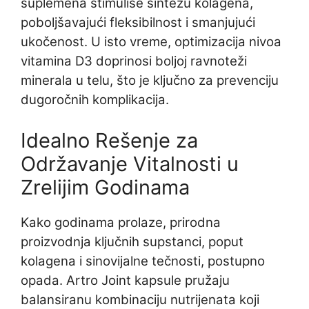
suplemena stimuliše sintezu kolagena,
poboljšavajući fleksibilnost i smanjujući
ukočenost. U isto vreme, optimizacija nivoa
vitamina D3 doprinosi boljoj ravnoteži
minerala u telu, što je ključno za prevenciju
dugoročnih komplikacija.
Idealno Rešenje za
Održavanje Vitalnosti u
Zrelijim Godinama
Kako godinama prolaze, prirodna
proizvodnja ključnih supstanci, poput
kolagena i sinovijalne tečnosti, postupno
opada. Artro Joint kapsule pružaju
balansiranu kombinaciju nutrijenata koji