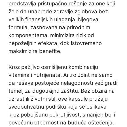
predstavlja pristupačno rešenje za one koji
žele da unaprede zdravlje zglobova bez
velikih finansijskih ulaganja. Njegova
formula, zasnovana na prirodnim
komponentama, minimizira rizik od
nepoželjnih efekata, dok istovremeno
maksimizira benefite.
Kroz pažljivo osmišljenu kombinaciju
vitamina i nutrijenata, Artro Joint ne samo
da rešava postojeće nelagodnosti već gradi
temelj za dugotrajnu zaštitu. Bez obzira na
uzrast ili životni stil, ove kapsule pružaju
sveobuhvatnu podršku koja se oslikava
kroz poboljšanu pokretljivost, smanjen bol i
povećanu otpornost na buduća oštećenja.