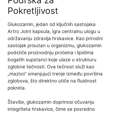
Podrška za
Pokretljivost
Glukozamin, jedan od ključnih sastojaka
Artro Joint kapsula, igra centralnu ulogu u
održavanju zdravlja hrskavice. Kao prirodni
sastojak prisutan u organizmu, glukozamin
podstiče proizvodnju proteina i lipidima
bogatih supstanci koje ulaze u strukturu
zglobne tečnosti. Ova tečnost služi kao
„mazivo“ smanjujući trenje između površina
zglobova, što direktno utiče na fluidnost
pokreta.
Štaviše, glukozamin doprinosi očuvanju
integriteta hrskavice, čime se posredno